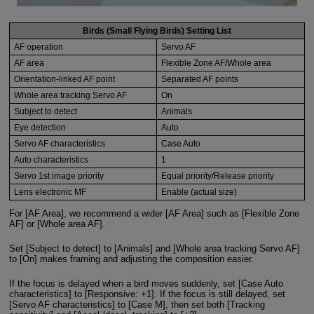
Birds (Small Flying Birds) Setting List
AF operation
Servo AF
AF area
Flexible Zone AF/Whole area
Orientation-linked AF point
Separated AF points
Whole area tracking Servo AF
On
Subject to detect
Animals
Eye detection
Auto
Servo AF characteristics
Case Auto
Auto characteristics
1
Servo 1st image priority
Equal priority/Release priority
Lens electronic MF
Enable (actual size)
For [AF Area], we recommend a wider [AF Area] such as [Flexible Zone
AF] or [Whole area AF].
Set [Subject to detect] to [Animals] and [Whole area tracking Servo AF]
to [On] makes framing and adjusting the composition easier.
If the focus is delayed when a bird moves suddenly, set [Case Auto
characteristics] to [Responsive: +1]. If the focus is still delayed, set
[Servo AF characteristics] to [Case M], then set both [Tracking