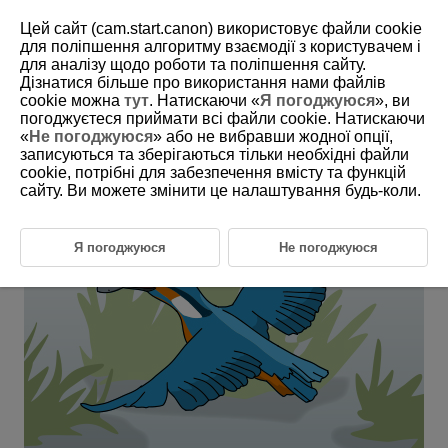
Цей сайт (cam.start.canon) використовує файли cookie
для поліпшення алгоритму взаємодії з користувачем і
для аналізу щодо роботи та поліпшення сайту.
6-34 Animals: Birds (Small Birds Flying or
Дізнатися більше про використання нами файлів
Diving Into Water)
cookie можна
тут
. Натискаючи «
Я погоджуюся
», ви
погоджуєтеся приймати всі файли cookie. Натискаючи
«
Не погоджуюся
» або не вибравши жодної опції,
This setting is perfect for photographing small birds that move
записуються та зберігаються тільки необхідні файли
suddenly and quickly.
cookie, потрібні для забезпечення вмісту та функцій
сайту. Ви можете змінити це налаштування будь-коли.
Я погоджуюся
Не погоджуюся