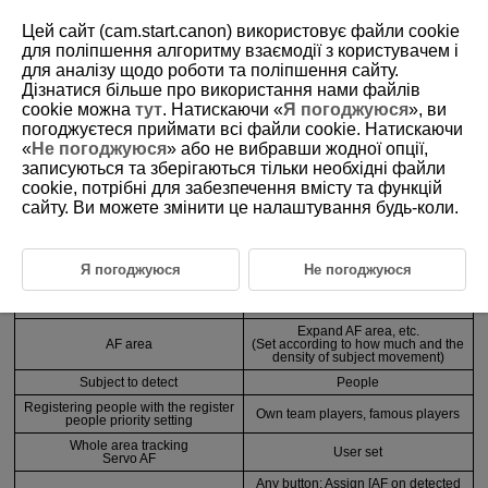
Цей сайт (cam.start.canon) використовує файли cookie
для поліпшення алгоритму взаємодії з користувачем і
для аналізу щодо роботи та поліпшення сайту.
3-3-3 Recommended Settings by Scene 3
Дізнатися більше про використання нами файлів
cookie можна
тут
. Натискаючи «
Я погоджуюся
», ви
погоджуєтеся приймати всі файли cookie. Натискаючи
When there is no clear main subject, and the user wants to select
«
Не погоджуюся
» або не вибравши жодної опції,
registered people only when necessary
записуються та зберігаються тільки необхідні файли
cookie, потрібні для забезпечення вмісту та функцій
сайту. Ви можете змінити це налаштування будь-коли.
Anticipated scenes
Sports, etc.
Я погоджуюся
Не погоджуюся
Function
Setting and registration details
AF operation
Servo AF
Expand AF area, etc.
AF area
(Set according to how much and the
density of subject movement)
Subject to detect
People
Registering people with the register
Own team players, famous players
people priority setting
Whole area tracking
User set
Servo AF
Any button: Assign [AF on detected