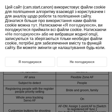
Цей сайт (cam.start.canon) використовує файли cookie
для поліпшення алгоритму взаємодії з користувачем і
для аналізу щодо роботи та поліпшення сайту.
3-3-2 Recommended Settings by Scene 2
Дізнатися більше про використання нами файлів
cookie можна
тут
. Натискаючи «
Я погоджуюся
», ви
погоджуєтеся приймати всі файли cookie. Натискаючи
When there is a clear main subject and many people
«
Не погоджуюся
» або не вибравши жодної опції,
записуються та зберігаються тільки необхідні файли
cookie, потрібні для забезпечення вмісту та функцій
Anticipated scenes
сайту. Ви можете змінити це налаштування будь-коли.
Weddings, family photos (sports days,
recitals), etc.
Я погоджуюся
Не погоджуюся
Function
Setting and registration details
AF operation
Servo AF
AF area
Flexible Zone AF
Subject to detect
People
Registering people with the register
Bride and groom, family
people priority setting
Whole area tracking
On
Servo AF
AF-ON: Assign 1-point AF to [Switch
to registered AF func.]
Customize buttons for shooting