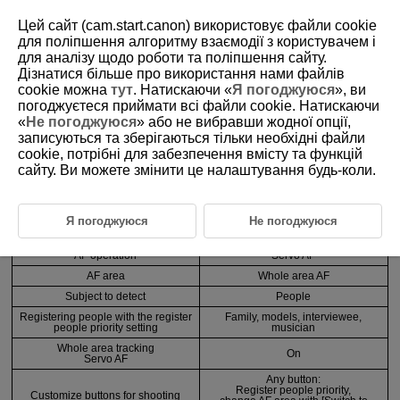
Цей сайт (cam.start.canon) використовує файли cookie
для поліпшення алгоритму взаємодії з користувачем і
для аналізу щодо роботи та поліпшення сайту.
3-3-1 Recommended Settings by Scene 1
Дізнатися більше про використання нами файлів
cookie можна
тут
. Натискаючи «
Я погоджуюся
», ви
погоджуєтеся приймати всі файли cookie. Натискаючи
When there is a clear main subject and few people
«
Не погоджуюся
» або не вибравши жодної опції,
записуються та зберігаються тільки необхідні файли
cookie, потрібні для забезпечення вмісту та функцій
Anticipated scenes
сайту. Ви можете змінити це налаштування будь-коли.
Family photos (snapshots), portraits, press,
live music, etc.
Я погоджуюся
Не погоджуюся
Function
Setting and registration details
AF operation
Servo AF
AF area
Whole area AF
Subject to detect
People
Registering people with the register
Family, models, interviewee,
people priority setting
musician
Whole area tracking
On
Servo AF
Any button:
Register people priority,
Customize buttons for shooting