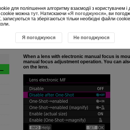
ookie для поліпшення алгоритму взаємодії з користувачем і 
 cookie можна
тут
. Натискаючи «
Я погоджуюся
», ви погод
, записуються та зберігаються тільки необхідні файли cookie
коли.
ction Overview
1-8 Lens Electronic MF
1-8 Lens Electronic MF
Я погоджуюся
Не погоджуюся
When a lens with electronic manual focus is mou
manual focus adjustment operation. You can als
on the lens.