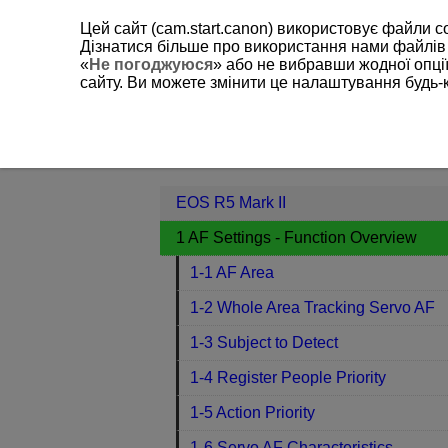
Цей сайт (cam.start.canon) використовує файли c
Дізнатися більше про використання нами файлів
«
Не погоджуюся
» або не вибравши жодної опції
сайту. Ви можете змінити це налаштування будь-
EOS R5 Mark II
1 AF Settings - Fun
Contents
EOS R5 Mark II
1 AF Settings - Function Overview
1-1 AF Area
1-2 Whole Area Tracking Servo AF
1-3 Subject to Detect
1-4 Register People Priority
1-5 Action Priority
1-6 Servo AF Characteristics