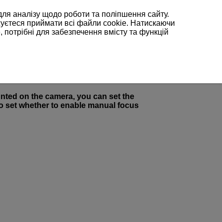
для аналізу щодо роботи та поліпшення сайту.
жуєтеся приймати всі файли cookie. Натискаючи
, потрібні для забезпечення вмісту та функцій
nted on the camera, you can set the
o set whether to enable manual focus