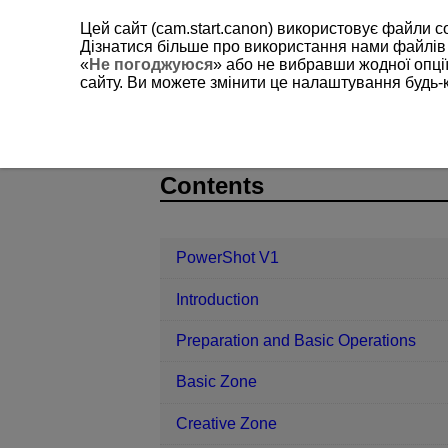
Цей сайт (cam.start.canon) використовує файли c
Дізнатися більше про використання нами файлів
«
Не погоджуюся
» або не вибравши жодної опції
сайту. Ви можете змінити це налаштування будь-
PowerShot V1
Set-up
Units
D292-172
Contents
PowerShot V1
Introduction
Preparation and Basic Operations
Basic Zone
Creative Zone