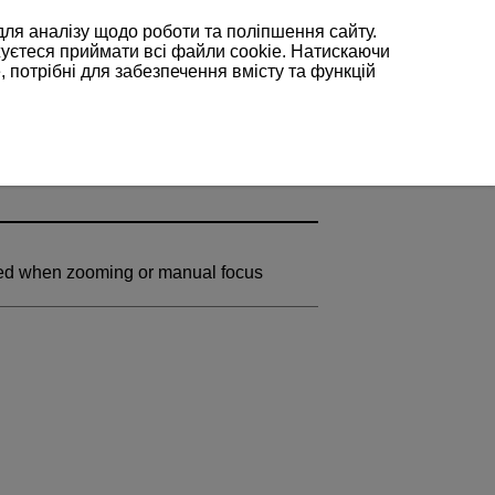
для аналізу щодо роботи та поліпшення сайту.
жуєтеся приймати всі файли cookie. Натискаючи
, потрібні для забезпечення вмісту та функцій
ayed when zooming or manual focus