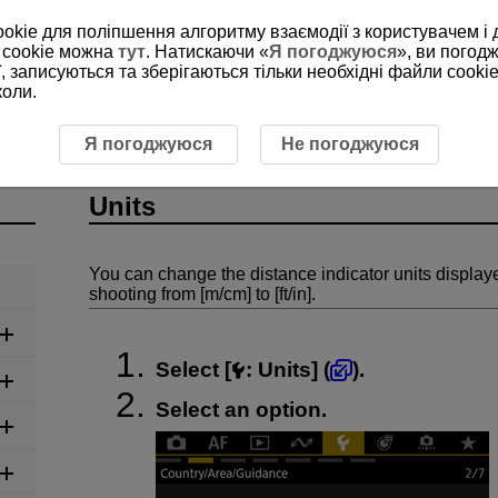
ookie для поліпшення алгоритму взаємодії з користувачем і 
 cookie можна
тут
. Натискаючи «
Я погоджуюся
», ви погод
, записуються та зберігаються тільки необхідні файли cookie
коли.
Я погоджуюся
Не погоджуюся
Units
You can change the distance indicator units displ
shooting from [m/cm] to [ft/in].
Select [
:
Units
] (
).
Select an option.