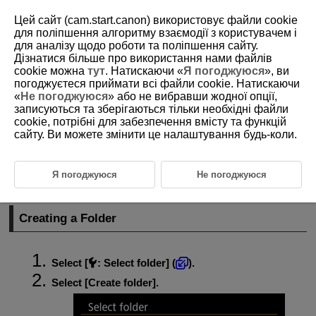
Цей сайт (cam.start.canon) використовує файли cookie
для поліпшення алгоритму взаємодії з користувачем і
для аналізу щодо роботи та поліпшення сайту.
Дізнатися більше про використання нами файлів
D292-165
cookie можна
тут
. Натискаючи «
Я погоджуюся
», ви
погоджуєтеся приймати всі файли cookie. Натискаючи
Folder Settings
«
Не погоджуюся
» або не вибравши жодної опції,
записуються та зберігаються тільки необхідні файли
cookie, потрібні для забезпечення вмісту та функцій
Creating a Folder
сайту. Ви можете змінити це налаштування будь-коли.
Selecting a Folder
You can freely create and select the folder where the captured images
Я погоджуюся
Не погоджуюся
are to be saved.
Creating a Folder
Select [
:
Select folder
] (
).
Select [
Create folder
].