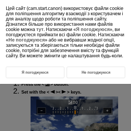
Цей сайт (cam.start.canon) використовує файли cookie
для поліпшення алгоритму взаємодії з користувачем і
для аналізу щодо роботи та поліпшення сайту.
Дізнатися більше про використання нами файлів
D292-050
cookie можна
тут
. Натискаючи «
Я погоджуюся
», ви
погоджуєтеся приймати всі файли cookie. Натискаючи
Exposure Compensation
«
Не погоджуюся
» або не вибравши жодної опції,
записуються та зберігаються тільки необхідні файли
cookie, потрібні для забезпечення вмісту та функцій
Exposure compensation can brighten (increase exposure) or darken
(decrease exposure) the standard exposure set by the camera.
сайту. Ви можете змінити це налаштування будь-коли.
Exposure compensation is available in
P
,
Tv
,
Av
, and
M
modes. For details on exposure compensation when
M
mode and ISO
Auto are both set, see
M: Manual Exposure Shooting
.
Я погоджуюся
Не погоджуюся
Press the
button.
Set with the
keys.