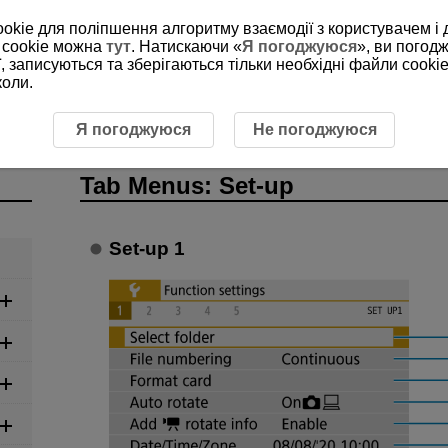
ookie для поліпшення алгоритму взаємодії з користувачем і 
 cookie можна
тут
. Натискаючи «
Я погоджуюся
», ви погод
, записуються та зберігаються тільки необхідні файли cookie
коли.
nus: Set-up
Я погоджуюся
Не погоджуюся
Tab Menus: Set-up
Set-up 1