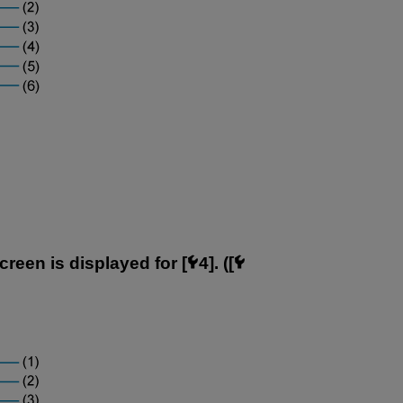
reen is displayed for [
4]. ([