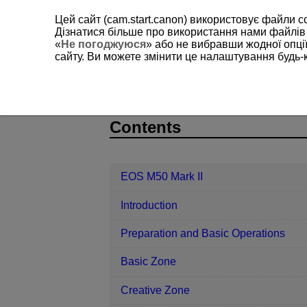
Цей сайт (cam.start.canon) використовує файли c
Дізнатися більше про використання нами файлів
«
Не погоджуюся
» або не вибравши жодної опції
сайту. Ви можете змінити це налаштування будь-
EOS M50 Mark II
Set-up
Tab Me
D101-169
Contents
EOS M50 Mark II
Introduction
Preparation and Basic Operations
Basic Zone
Creative Zone