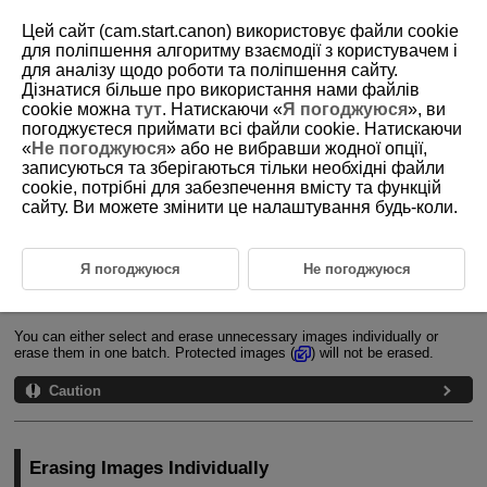
Цей сайт (cam.start.canon) використовує файли cookie
для поліпшення алгоритму взаємодії з користувачем і
для аналізу щодо роботи та поліпшення сайту.
Дізнатися більше про використання нами файлів
D101-122
cookie можна
тут
. Натискаючи «
Я погоджуюся
», ви
погоджуєтеся приймати всі файли cookie. Натискаючи
Erasing Images
«
Не погоджуюся
» або не вибравши жодної опції,
записуються та зберігаються тільки необхідні файли
cookie, потрібні для забезпечення вмісту та функцій
Erasing Images Individually
сайту. Ви можете змінити це налаштування будь-коли.
Selecting ([
]) Multiple Images to Erase Together
Specifying the Range of Images to Erase
Я погоджуюся
Не погоджуюся
Erasing All Images in a Folder or on a Card
You can either select and erase unnecessary images individually or
erase them in one batch. Protected images (
) will not be erased.
Caution
Erasing Images Individually