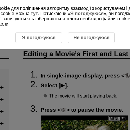
ookie для поліпшення алгоритму взаємодії з користувачем і 
 cookie можна
тут
. Натискаючи «
Я погоджуюся
», ви погод
, записуються та зберігаються тільки необхідні файли cookie
коли.
ing a Movie’s First and Last Scenes
Я погоджуюся
Не погоджуюся
Editing a Movie’s First and Las
In single-image display, press
Select [
].
The movie will start playing back.
Press
to pause the movie.