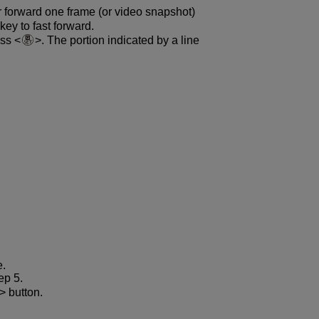
 forward one frame (or video snapshot)
key to fast forward.
ess
. The portion indicated by a line
e.
ep 5.
button.