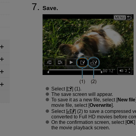
Save.
Select [
] (1).
The save screen will appear.
To save it as a new file, select [
New file
movie file, select [
Overwrite
].
Select [
] (2) to save a compressed ve
converted to Full HD movies before co
On the confirmation screen, select [
OK
]
the movie playback screen.