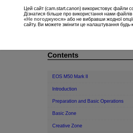
Цей сайт (cam.start.canon) використовує файли c
Дізнатися більше про використання нами файлів
«
Не погоджуюся
» або не вибравши жодної опції
сайту. Ви можете змінити це налаштування будь-
EOS M50 Mark II
Playback
Edit
D101-117
Contents
EOS M50 Mark II
Introduction
Preparation and Basic Operations
Basic Zone
Creative Zone