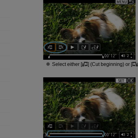
Select either [
] (
Cut beginning
) or [