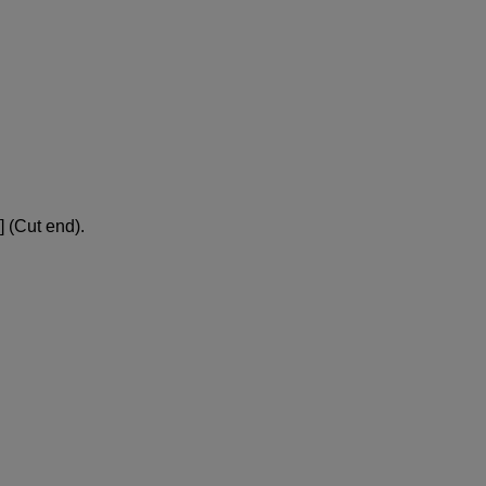
] (
Cut end
).