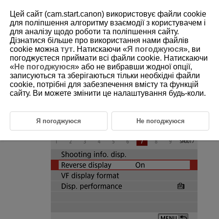
Цей сайт (cam.start.canon) використовує файли cookie
для поліпшення алгоритму взаємодії з користувачем і
для аналізу щодо роботи та поліпшення сайту.
Дізнатися більше про використання нами файлів
D101-090
cookie можна
тут
. Натискаючи «
Я погоджуюся
», ви
погоджуєтеся приймати всі файли cookie. Натискаючи
Reverse Display
«
Не погоджуюся
» або не вибравши жодної опції,
записуються та зберігаються тільки необхідні файли
cookie, потрібні для забезпечення вмісту та функцій
A mirror image can be displayed when you shoot with the screen rotated
toward the subject (toward the front of the camera).
сайту. Ви можете змінити це налаштування будь-коли.
Select [
:
Reverse display
].
Я погоджуюся
Не погоджуюся