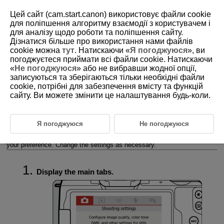
Цей сайт (cam.start.canon) використовує файли cookie
для поліпшення алгоритму взаємодії з користувачем і
для аналізу щодо роботи та поліпшення сайту.
Дізнатися більше про використання нами файлів
D101-020
cookie можна
тут
. Натискаючи «
Я погоджуюся
», ви
погоджуєтеся приймати всі файли cookie. Натискаючи
Setting the Screen Display Level
«
Не погоджуюся
» або не вибравши жодної опції,
записуються та зберігаються тільки необхідні файли
cookie, потрібні для забезпечення вмісту та функцій
Menu Display
сайту. Ви можете змінити це налаштування будь-коли.
Shooting Mode Guide
Feature Guide
Я погоджуюся
Не погоджуюся
You can set how information is displayed on the screen according to
your preference. Change the settings as necessary.
Display the main tabs.