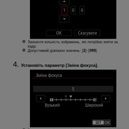
Зазначте кількість зображень, які потрібно зняти за
кадр.
Допустимий діапазон значень: [
2
]–[
999
].
Установіть параметр [
Зміна фокуса
].