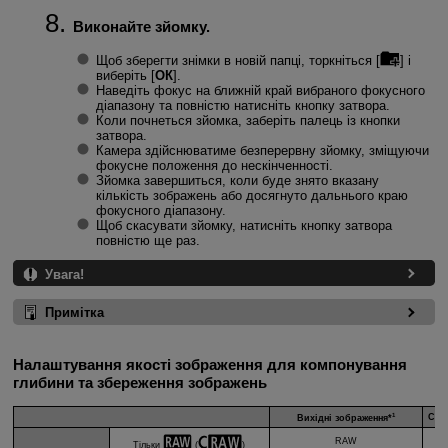
Виконайте зйомку.
Щоб зберегти знімки в новій папці, торкніться [
] і
виберіть [
ОК
].
Наведіть фокус на ближній край вибраного фокусного
діапазону та повністю натисніть кнопку затвора.
Коли почнеться зйомка, заберіть палець із кнопки
затвора.
Камера здійснюватиме безперервну зйомку, зміщуючи
фокусне положення до нескінченності.
Зйомка завершиться, коли буде знято вказану
кількість зображень або досягнуто дальнього краю
фокусного діапазону.
Щоб скасувати зйомку, натисніть кнопку затвора
повністю ще раз.
Увага!
Примітка
Налаштування якості зображення для компонування
глибини та збереження зображень
1
Ско
Вихідні зображення*
RAW
Тільки
(
)