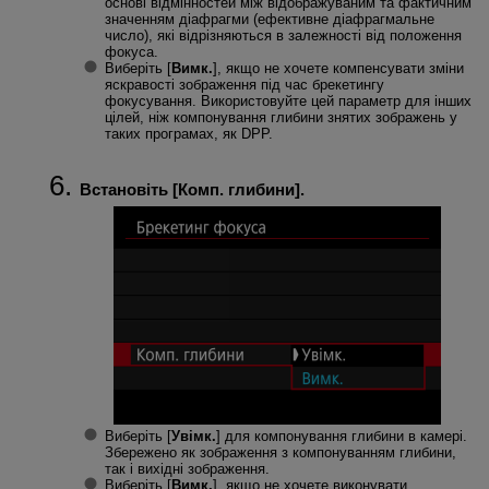
основі відмінностей між відображуваним та фактичним
значенням діафрагми (ефективне діафрагмальне
число), які відрізняються в залежності від положення
фокуса.
Виберіть [
Вимк.
], якщо не хочете компенсувати зміни
яскравості зображення під час брекетингу
фокусування. Використовуйте цей параметр для інших
цілей, ніж компонування глибини знятих зображень у
таких програмах, як DPP.
Встановіть [
Комп. глибини
].
Виберіть [
Увімк.
] для компонування глибини в камері.
Збережено як зображення з компонуванням глибини,
так і вихідні зображення.
Виберіть [
Вимк.
], якщо не хочете виконувати