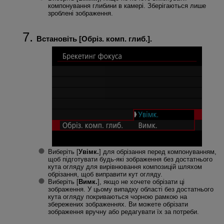
компонування глибини в камері. Зберігаються лише
зроблені зображення.
Встановіть [
Обріз. комп. глиб.
].
Виберіть [
Увімк.
] для обрізання перед компонуванням,
щоб підготувати будь-які зображення без достатнього
кута огляду для вирівнювання композицій шляхом
обрізання, щоб виправити кут огляду.
Виберіть [
Вимк.
], якщо не хочете обрізати ці
зображення. У цьому випадку області без достатнього
кута огляду покриваються чорною рамкою на
збережених зображеннях. Ви можете обрізати
зображення вручну або редагувати їх за потреби.