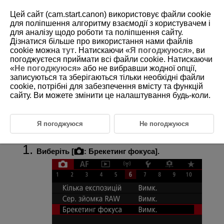
Цей сайт (cam.start.canon) використовує файли cookie
для поліпшення алгоритму взаємодії з користувачем і
для аналізу щодо роботи та поліпшення сайту.
Дізнатися більше про використання нами файлів
D185-085
cookie можна
тут
. Натискаючи «
Я погоджуюся
», ви
погоджуєтеся приймати всі файли cookie. Натискаючи
Брекетинг фокусування
«
Не погоджуюся
» або не вибравши жодної опції,
записуються та зберігаються тільки необхідні файли
cookie, потрібні для забезпечення вмісту та функцій
Брекетинг фокусування дає змогу здійснювати безперервну зйомку
з автоматичною зміною фокусної відстані після кожного знімка. Ці
сайту. Ви можете змінити це налаштування будь-коли.
зображення дозволяють створити одне зображення у фокусі на
великій глибині різкості. Компонування також можливе за допомогою
програми, яка підтримує компонування глибини, наприклад Digital
Я погоджуюся
Не погоджуюся
Photo Professional (програмне забезпечення EOS).
Виберіть [
:
Брекетинг фокуса
].