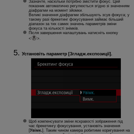
Зазначте, наскільки потрібно змістити фокус. Цей
показник автоматично регулюється згідно зі значенням
діафрагми на момент зйомки.
Великі значення діафрагми збільшують зсув фокуса; у
такому разі брекетинг фокусування займає більший
діапазон за тих самих значень параметрів зміни
фокуса та кількості знімків.
Після завершення налаштувань натисніть кнопку
.
Установіть параметр [
Згладж.експозиції
].
Щоб компенсувати зміни яскравості зображення під
час брекетингу фокусування, установіть значення
[
Увімк.
]. Таким чином камера робитиме коригування на