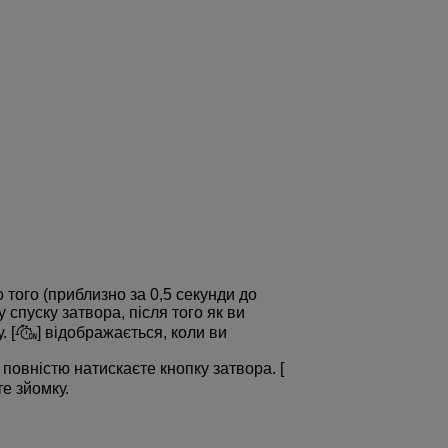
 того (приблизно за 0,5 секунди до
у спуску затвора, після того як ви
 [
] відображається, коли ви
 повністю натискаєте кнопку затвора. [
те зйомку.