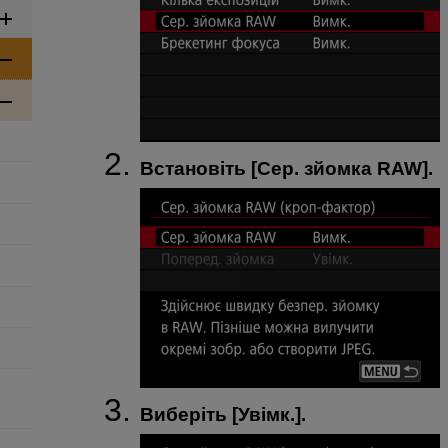
Встановіть [
Сер. зйомка RAW
].
Виберіть [
Увімк.
].