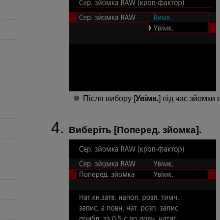
Після вибору [
Увімк.
] під час зйомки
Виберіть [
Поперед. зйомка
].