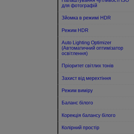
Налаштування чутливості ISO
для фотографій
Зйомка в режимі HDR
Режим HDR
Auto Lighting Optimizer
(Автоматичний оптимізатор
освітлення)
Пріоритет світлих тонів
Захист від мерехтіння
Режим виміру
Баланс білого
Корекція балансу білого
Колірний простір