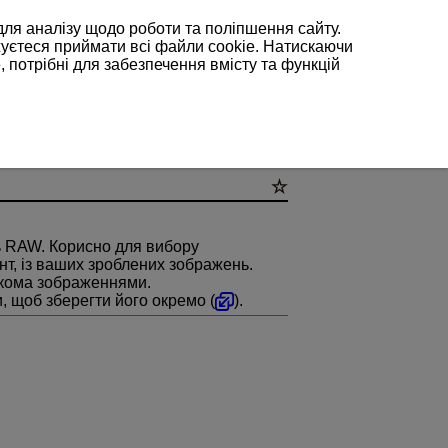
для аналізу щодо роботи та поліпшення сайту.
жуєтеся приймати всі файли cookie. Натискаючи
, потрібні для забезпечення вмісту та функцій
 RAW. Корисно для вибору
нт, із ваших зроблених зображень.
лькома зображеннями.
и, щоб зберегти його окремо (
).