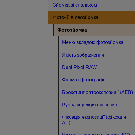
Зйомка зі спалахом
Фото- й відеозйомка
Фотозйомка
Меню вкладок: фотозйомка
Якість зображення
Dual Pixel RAW
Формат фотографії
Брекетинг автоекспозиції (AEB)
Ручна корекція експозиції
Фіксація експозиції (фіксація
АЕ)