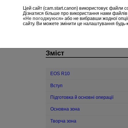
Цей сайт (cam.start.canon) використовує файли c
Дізнатися більше про використання нами файлів
«
Не погоджуюся
» або не вибравши жодної опції
сайту. Ви можете змінити це налаштування будь-
EOS R10
Фото- й відеозйомка
D185-084
Зміст
EOS R10
Вступ
Підготовка й основні операції
Основна зона
Творча зона