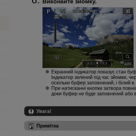
Виконайте зйомку.
Екранний індикатор показує стан буфе
Індикатор зелений під час зйомки, ч
оскільки буфер заповнений, і білий в
При натисканні кнопки затвора повн
доки буфер не буде заповнений або в
Увага!
Примітка