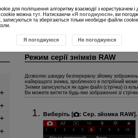
ookie для поліпшення алгоритму взаємодії з користувачем і 
 cookie можна
тут
. Натискаючи «
Я погоджуюся
», ви погод
, записуються та зберігаються тільки необхідні файли cookie
коли.
Фотозйомка
Режим серії знімків RAW
Я погоджуюся
Не погоджуюся
Режим серії знімків RAW
Дозволяє швидку безперервну зйомку зображень
найкращого знімка, зробленого в потрібний моме
Знімки записуються як один файл (стрічка) із кі
Ви можете витягти будь-яке зображення зі стрічк
Виберіть [
:
Сер. зйомка RAW
].