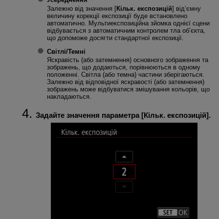
Залежно від значення [
Кільк. експозицій
] від’ємну
величину корекції експозиції буде встановлено
автоматично. Мультиекспозиційна зйомка однієї сцени
відбувається з автоматичним контролем тла об’єкта,
що допоможе досягти стандартної експозиції.
Світлі
/
Темні
Яскравість (або затемнення) основного зображення та
зображень, що додаються, порівнюються в одному
положенні. Світла (або темна) частини зберігаються.
Залежно від відповідної яскравості (або затемнення)
зображень може відбуватися змішування кольорів, що
накладаються.
Задайте значення параметра [
Кільк. експозицій
].