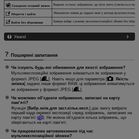
Видаляє останнє зображення, що було зняте (з’являється можлив
Скасувати останній знімок
Збереження знімків до заданої межі у вигляді мультиекспозицій
Зберегти і вийти
Камера вийде з режиму мультиекспозиційної зйомки без збереж
Вийти без збереження
Увага!
Поширені запитання
Чи існують будь-які обмеження для якості зображення?
Мультиекспозиційні зображення знімаються як зображення у
форматі JPEG [
]. Навіть якщо для параметра [
:
Якість
знімка
] задано лише формат RAW, ці зображення зніматимуться
як зображення у форматі JPEG [
].
Чи можливо об’єднати зображення, записані на карту
пам’яті?
Функція [
Вибр.знім.для заст.кільк.експ.
] дає змогу вибрати
перший кадр окремої експозиції серед зображень, записаних на
карту пам’яті (
). Не можна об’єднати кілька зображень, що
зберігаються на карті пам’яті.
Чи працюватиме автовимкнення під час
мультиекспозиційної зйомки?