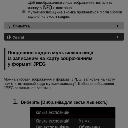
Щоб відображалися лише зображення, натисніть
кнопку
повторно.
Мультиекспозиційна зйомка припиниться після зйомки
заданої кількості кадрів.
Примітка
Увага!
Поєднання кадрів мультиекспозиції
із записаним на карту зображенням
у форматі JPEG
Можна вибрати зображення у форматі JPEG, записане на карту
пам’яті, як перший кадр мультиекспозиції. Вибране зображення
JPEG залишиться без змін.
Виберіть [
Вибр.знім.для заст.кільк.експ.
].