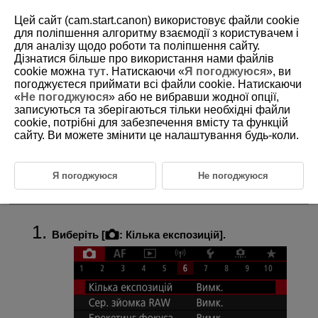
Цей сайт (cam.start.canon) використовує файли cookie
для поліпшення алгоритму взаємодії з користувачем і
для аналізу щодо роботи та поліпшення сайту.
Дізнатися більше про використання нами файлів
D185-083
cookie можна
тут
. Натискаючи «
Я погоджуюся
», ви
погоджуєтеся приймати всі файли cookie. Натискаючи
Мультиекспозиція
«
Не погоджуюся
» або не вибравши жодної опції,
записуються та зберігаються тільки необхідні файли
cookie, потрібні для забезпечення вмісту та функцій
Поєднання кадрів мультиекспозиції із записаним на карту
сайту. Ви можете змінити це налаштування будь-коли.
зображенням у форматі JPEG
Перевірка й видалення кадрів мультиекспозиції під час зйомки
Я погоджуюся
Не погоджуюся
Під час зйомки з функцією мультиекспозиції (2–9) можна
подивитися, як зображення будуть об’єднані в окреме зображення.
Виберіть [
:
Кілька експозицій
].