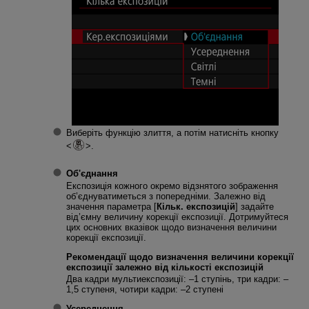
Виберіть функцію злиття, а потім натисніть кнопку
.
Об'єднання
Експозиція кожного окремо відзнятого зображення
об’єднуватиметься з попередніми. Залежно від
значення параметра [
Кільк. експозицій
] задайте
від’ємну величину корекції експозиції. Дотримуйтеся
цих основних вказівок щодо визначення величини
корекції експозиції.
Рекомендації щодо визначення величини корекції
експозиції залежно від кількості експозицій
Два кадри мультиекспозиції: –1 ступінь, три кадри: –
1,5 ступеня, чотири кадри: –2 ступені
Усереднення