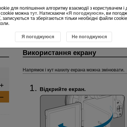
ookie для поліпшення алгоритму взаємодії з користувачем і 
 cookie можна
тут
. Натискаючи «
Я погоджуюся
», ви погод
, записуються та зберігаються тільки необхідні файли cookie
коли.
рації
Використання екрану
Я погоджуюся
Не погоджуюся
Використання екрану
Напрямок і кут нахилу екрана можна змінювати.
Відкрийте екран.