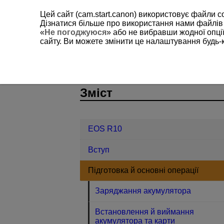
Цей сайт (cam.start.canon) використовує файли c
Дізнатися більше про використання нами файлів
«
Не погоджуюся
» або не вибравши жодної опції
сайту. Ви можете змінити це налаштування будь-
EOS R10
Підготовка й основні опе
D185-015
Зміст
EOS R10
Вступ
Підготовка й основні операції
Заряджання акумулятора
Встановлення й виймання
акумулятора та карти