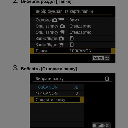
Виберіть розділ [
Папка
].
Виберіть [
Створити папку
].