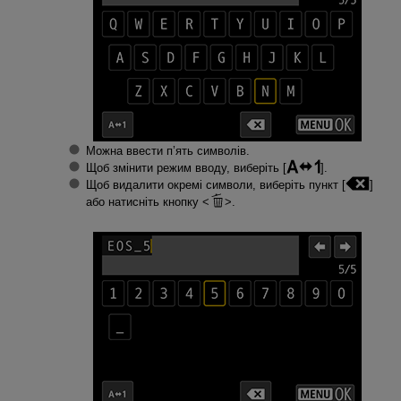
Можна ввести п’ять символів.
Щоб змінити режим вводу, виберіть [
].
Щоб видалити окремі символи, виберіть пункт [
]
або натисніть кнопку
.