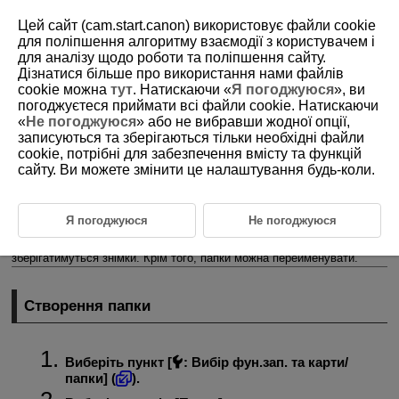
Цей сайт (cam.start.canon) використовує файли cookie
для поліпшення алгоритму взаємодії з користувачем і
для аналізу щодо роботи та поліпшення сайту.
Дізнатися більше про використання нами файлів
D180-200
cookie можна
тут
. Натискаючи «
Я погоджуюся
», ви
погоджуєтеся приймати всі файли cookie. Натискаючи
Параметри папки
«
Не погоджуюся
» або не вибравши жодної опції,
записуються та зберігаються тільки необхідні файли
cookie, потрібні для забезпечення вмісту та функцій
Створення папки
сайту. Ви можете змінити це налаштування будь-коли.
Перейменування папки
Вибір папки
Я погоджуюся
Не погоджуюся
Ви можете вільно створювати та вибирати папки, у яких
зберігатимуться знімки. Крім того, папки можна перейменувати.
Створення папки
Виберіть пункт [
:
Вибір фун.зап. та карти/
папки
] (
).