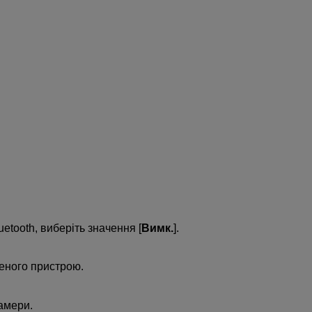
tooth, виберіть значення [
Вимк.
].
ченого пристрою.
амери.