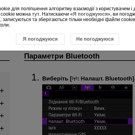
ookie для поліпшення алгоритму взаємодії з користувачем і 
 cookie можна
тут
. Натискаючи «
Я погоджуюся
», ви погод
, записуються та зберігаються тільки необхідні файли cookie
коли.
зку
Параметри Bluetooth
Я погоджуюся
Не погоджуюся
Параметри Bluetooth
Виберіть [
:
Налашт. Bluetooth
]