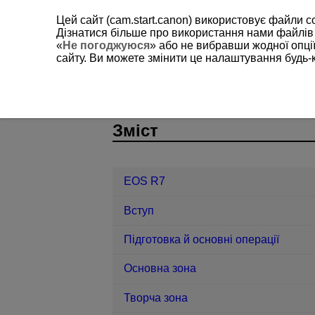
Цей сайт (cam.start.canon) використовує файли c
Дізнатися більше про використання нами файлів
«
Не погоджуюся
» або не вибравши жодної опції
сайту. Ви можете змінити це налаштування будь-
EOS R7
Функції бездротового зв’я
D180-185
Зміст
EOS R7
Вступ
Підготовка й основні операції
Основна зона
Творча зона