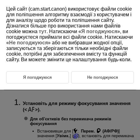
Цей сайт (cam.start.canon) використовує файли cookie
для поліпшення алгоритму взаємодії з користувачем і
для аналізу щодо роботи та поліпшення сайту.
Дізнатися більше про використання нами файлів
D180-123
cookie можна
тут
. Натискаючи «
Я погоджуюся
», ви
погоджуєтеся приймати всі файли cookie. Натискаючи
Режим роботи АФ
«
Не погоджуюся
» або не вибравши жодної опції,
записуються та зберігаються тільки необхідні файли
cookie, потрібні для забезпечення вмісту та функцій
Покадровий АФ для зйомки нерухомих об’єктів
сайту. Ви можете змінити це налаштування будь-коли.
Функція слідкуючого автофокусування (Servo AF) для зйомки
об’єктів, що рухаються
Я погоджуюся
Не погоджуюся
Можна задати параметри режиму роботи АФ, які відповідають
умовам і об’єкту зйомки.
Установіть для режиму фокусування значення
(
).
Для об'єктивів без перемикача режимів
фокусування
Встановивши для [
:
Перем.
(АФ/РФ)
]
значення [
Увімк.
] (
), встановіть для перемикача