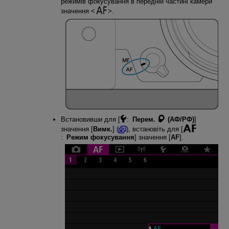
режимів фокусування в передній частині камери
значення
.
Встановивши для [
:
Перем.
(АФ/РФ)
]
значення [
Вимк.
] (
), встановіть для [
:
Режим фокусування
] значення [
AF
].