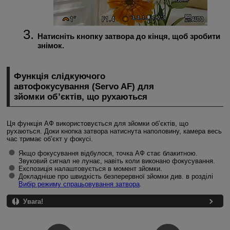
Натисніть кнопку затвора до кінця, щоб зробити
знімок.
Функція слідкуючого
автофокусування (Servo AF) для
зйомки об’єктів, що рухаються
Ця функція АФ використовується для зйомки об’єктів, що
рухаються. Доки кнопка затвора натиснута наполовину, камера весь
час тримає об’єкт у фокусі.
Якщо фокусування відбулося, точка АФ стає блакитною.
Звуковий сигнал не лунає, навіть коли виконано фокусування.
Експозиція налаштовується в момент зйомки.
Докладніше про швидкість безперервної зйомки див. в розділі
Вибір режиму спрацьовування затвора
.
Увага!