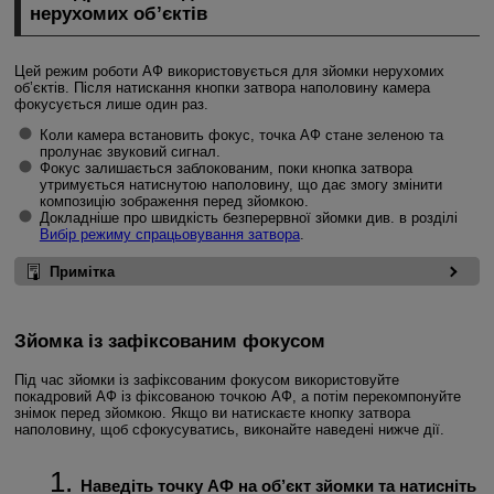
нерухомих об’єктів
Цей режим роботи АФ використовується для зйомки нерухомих
об’єктів. Після натискання кнопки затвора наполовину камера
фокусується лише один раз.
Коли камера встановить фокус, точка АФ стане зеленою та
пролунає звуковий сигнал.
Фокус залишається заблокованим, поки кнопка затвора
утримується натиснутою наполовину, що дає змогу змінити
композицію зображення перед зйомкою.
Докладніше про швидкість безперервної зйомки див. в розділі
Вибір режиму спрацьовування затвора
.
Примітка
Зйомка із зафіксованим фокусом
Під час зйомки із зафіксованим фокусом використовуйте
покадровий АФ із фіксованою точкою АФ, а потім перекомпонуйте
знімок перед зйомкою. Якщо ви натискаєте кнопку затвора
наполовину, щоб сфокусуватись, виконайте наведені нижче дії.
Наведіть точку АФ на об’єкт зйомки та натисніть