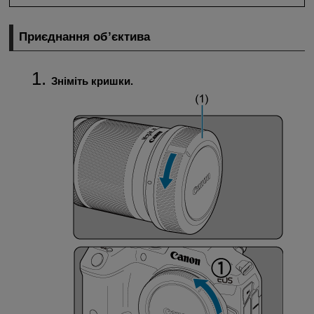
Приєднання об’єктива
Зніміть кришки.