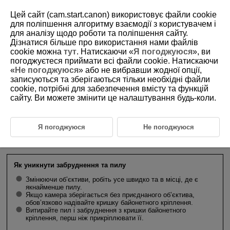
Цей сайт (cam.start.canon) використовує файли cookie
для поліпшення алгоритму взаємодії з користувачем і
для аналізу щодо роботи та поліпшення сайту.
Дізнатися більше про використання нами файлів
D180-019
cookie можна
тут
. Натискаючи «
Я погоджуюся
», ви
погоджуєтеся приймати всі файли cookie. Натискаючи
Приєднання та від’єднання
«
Не погоджуюся
» або не вибравши жодної опції,
об’єктивів RF/
RF-S
записуються та зберігаються тільки необхідні файли
cookie, потрібні для забезпечення вмісту та функцій
сайту. Ви можете змінити це налаштування будь-коли.
Приєднання об’єктива
Від’єднання об’єктива
Я погоджуюся
Не погоджуюся
Увага!
Як уникнути забруднення та пилу
Змінюючи об’єктиви, робіть усе швидко та в місці, де є
якнайменше пилу.
Якщо камера зберігається без приєднаного об’єктива,
обов’язково надівайте кришку байонетного кріплення.
Витирайте пил і забруднення з кришки байонетного
кріплення, перш ніж прикріплювати її.