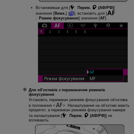
Встановивши для [
:
Перем.
(АФ/РФ)
]
значення [
Вимк.
] (
), встановіть для [
:
Режим фокусування
] значення [
AF
].
Для об'єктивів з перемикачем режимів
фокусування
Установіть перемикач режимів фокусування об’єктива
в положення
. Налаштування на об’єктиві мають
пріоритет, а перемикач режимів фокусування камери
та налаштування [
:
Перем.
(АФ/РФ)
] не
впливають.