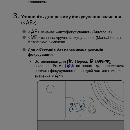
клацанням.
Установіть для режиму фокусування значення
(
).
означає «автофокусування» (Autofocus).
означає «ручне фокусування» (Manual focus).
Автофокус вимкнено.
Для об'єктивів без перемикача режимів
фокусування
Встановивши для [
:
Перем.
(АФ/РФ)
]
значення [
Увімк.
] (
), встановіть для перемикача
режимів фокусування в передній частині камери
значення
.