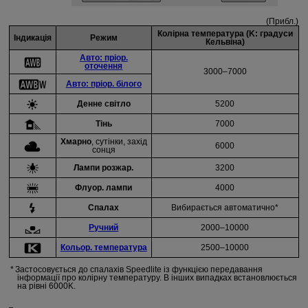
(Прибл.)
Колірна температура (K: градуси
Індикація
Режим
Кельвіна)
Авто: пріор.
оточення
3000–7000
Авто: пріор. білого
Денне світло
5200
Тінь
7000
Хмарно
, сутінки, захід
6000
сонця
Лампи розжар.
3200
Флуор. лампи
4000
Спалах
Вибирається автоматично*
Ручний
2000–10000
Кольор. температура
2500–10000
Застосовується до спалахів Speedlite із функцією передавання
інформації про колірну температуру. В інших випадках встановлюється
на рівні 6000K.