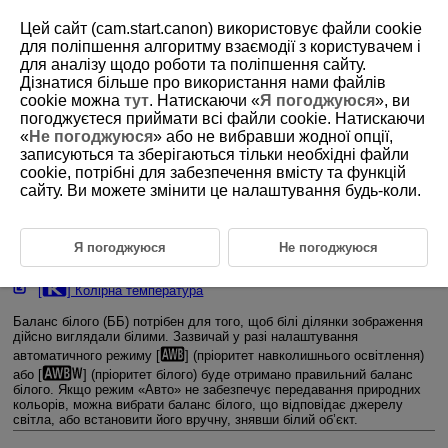
Цей сайт (cam.start.canon) використовує файли cookie
для поліпшення алгоритму взаємодії з користувачем і
для аналізу щодо роботи та поліпшення сайту.
Дізнатися більше про використання нами файлів
D027-081
cookie можна
тут
. Натискаючи «
Я погоджуюся
», ви
погоджуєтеся приймати всі файли cookie. Натискаючи
Налаштування балансу білого
«
Не погоджуюся
» або не вибравши жодної опції,
записуються та зберігаються тільки необхідні файли
cookie, потрібні для забезпечення вмісту та функцій
Баланс білого
сайту. Ви можете змінити це налаштування будь-коли.
[
] Автоматичний баланс білого
Я погоджуюся
Не погоджуюся
[
] Ручний ББ
[
] Колірна температура
Баланс білого (ББ) потрібен для того, щоб білі ділянки зображення
дійсно виглядали білими. Зазвичай у разі налаштування
автоматичного режиму [
] (пріоритет навколишнього освітлення)
або [
] (пріоритет білого) буде отримано правильний баланс
білого. Якщо режим «Авто» не забезпечує передавання природних
кольорів, можна вибрати баланс білого, що відповідає джерелу
світла, або встановити його вручну, знявши білий об’єкт.