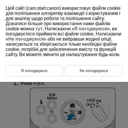
Цей сайт (cam.start.canon) використовує файли cookie
для поліпшення алгоритму взаємодії з користувачем і
для аналізу щодо роботи та поліпшення сайту.
Дізнатися більше про використання нами файлів
D328-018
cookie можна
тут
. Натискаючи «
Я погоджуюся
», ви
погоджуєтеся приймати всі файли cookie. Натискаючи
High-Speed Sync
«
Не погоджуюся
» або не вибравши жодної опції,
записуються та зберігаються тільки необхідні файли
cookie, потрібні для забезпечення вмісту та функцій
High-speed sync enables flash photography at even higher shutter
speeds than the maximum flash sync shutter speed. This is effective
сайту. Ви можете змінити це налаштування будь-коли.
when shooting with an open aperture in
(aperture-priority AE)
mode to blur the background behind subjects outdoors in daylight, for
example.
Я погоджуюся
Не погоджуюся
Press
.