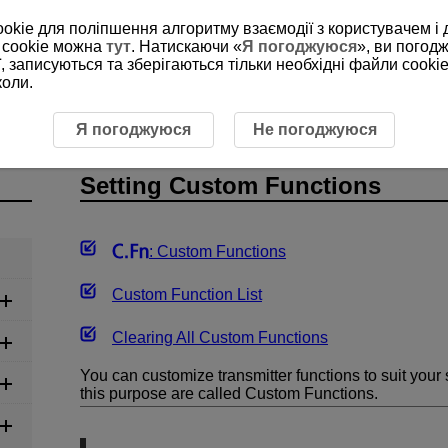
ookie для поліпшення алгоритму взаємодії з користувачем і 
 cookie можна
тут
. Натискаючи «
Я погоджуюся
», ви погод
, записуються та зберігаються тільки необхідні файли cookie
коли.
mizing the Transmitter
Setting Custom Functions
Я погоджуюся
Не погоджуюся
Setting Custom Functions
: Custom Functions
Custom Function List
Clearing All Custom Functions
You can customize transmitter functions to suit your
this purpose are called Custom Functions.