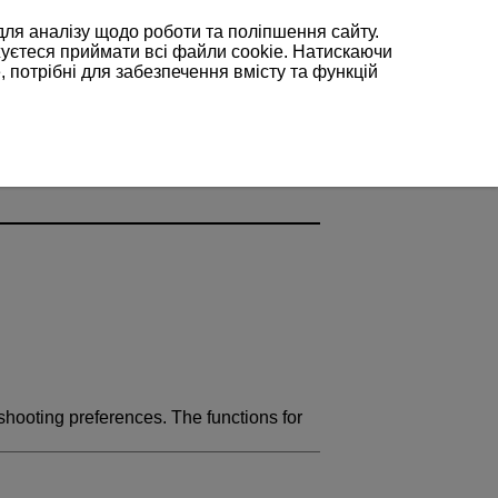
для аналізу щодо роботи та поліпшення сайту.
жуєтеся приймати всі файли cookie. Натискаючи
, потрібні для забезпечення вмісту та функцій
 shooting preferences. The functions for