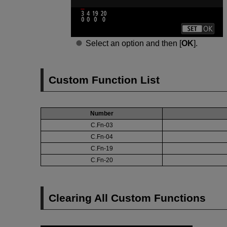
Select an option and then [
OK
].
Custom Function List
Number
C.Fn-03
C.Fn-04
C.Fn-19
C.Fn-20
Clearing All Custom Functions