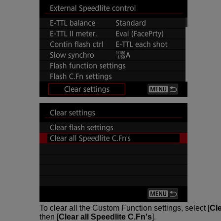
To clear all the Custom Function settings, select [
Cle
then [
Clear all Speedlite C.Fn's
].