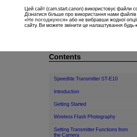
Цей сайт (cam.start.canon) використовує файли c
Дізнатися більше про використання нами файлів
«
Не погоджуюся
» або не вибравши жодної опції
сайту. Ви можете змінити це налаштування будь-
Speedlite Transmitter ST-E10
Custo
D151-026
Contents
Speedlite Transmitter ST-E10
Introduction
Getting Started
Wireless Flash Photography
Setting Transmitter Functions from
the Camera