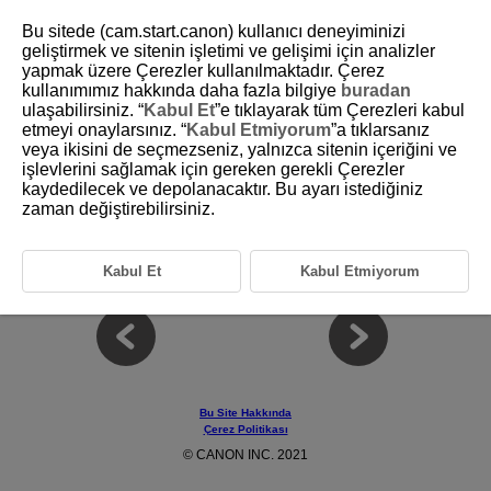
Bu sitede (cam.start.canon) kullanıcı deneyiminizi
geliştirmek ve sitenin işletimi ve gelişimi için analizler
yapmak üzere Çerezler kullanılmaktadır. Çerez
kullanımımız hakkında daha fazla bilgiye
buradan
D213-004
ulaşabilirsiniz. “
Kabul Et
”e tıklayarak tüm Çerezleri kabul
etmeyi onaylarsınız. “
Kabul Etmiyorum
”a tıklarsanız
Bu Kılavuzdaki Simgeler
veya ikisini de seçmezseniz, yalnızca sitenin içeriğini ve
işlevlerini sağlamak için gereken gerekli Çerezler
kaydedilecek ve depolanacaktır. Bu ayarı istediğiniz
Uyarılar ve önlemler
zaman değiştirebilirsiniz.
Daha fazla bilgi almak için
düğmesine tıklayın.
Ek bilgiler
Daha fazla bilgi almak için
düğmesine tıklayın.
Kabul Et
Kabul Etmiyorum
Bu Site Hakkında
Çerez Politikası
© CANON INC. 2021