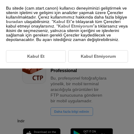
Bu sitede (cam.start.canon) kullanıcı deneyiminizi geliştirmek ve
sitenin işletimi ve gelişimi için analizler yapmak üzere Çerezler
kullanılmaktadır. Çerez kullanımımız hakkında daha fazla bilgiye
buradan
ulaşabilirsiniz. “
Kabul Et
”e tıklayarak tüm Çerezleri
Türkçe
kabul etmeyi onaylarsınız. “
Kabul Etmiyorum
”a tıklarsanız veya
ikisini de seçmezseniz, yalnızca sitenin içeriğini ve işlevlerini
sağlamak için gereken gerekli Çerezler kaydedilecek ve
depolanacaktır. Bu ayarı istediğiniz zaman değiştirebilirsiniz.
Profesyonel fotoğrafçılar için dosya aktarım uygulaması
Kabul Et
Kabul Etmiyorum
Content Transfer
Professional
Bu, profesyonel fotoğrafçılara
yönelik, bir mobil terminal
aracılığıyla görüntüleri bir
FTP sunucusuna gönderen
bir mobil uygulamadır.
Daha fazla bilgi edinin
İndir