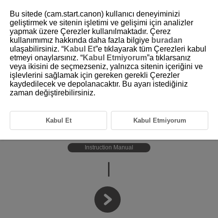
Bu sitede (cam.start.canon) kullanıcı deneyiminizi
geliştirmek ve sitenin işletimi ve gelişimi için analizler
yapmak üzere Çerezler kullanılmaktadır. Çerez
kullanımımız hakkında daha fazla bilgiye
buradan
D299-001
ulaşabilirsiniz. “
Kabul Et
”e tıklayarak tüm Çerezleri kabul
etmeyi onaylarsınız. “
Kabul Etmiyorum
”a tıklarsanız
veya ikisini de seçmezseniz, yalnızca sitenin içeriğini ve
işlevlerini sağlamak için gereken gerekli Çerezler
Upscaling Software
kaydedilecek ve depolanacaktır. Bu ayarı istediğiniz
Neural network
zaman değiştirebilirsiniz.
Upscaling Tool
Kabul Et
Kabul Etmiyorum
Ver.1.1 or later
Instruction Manual