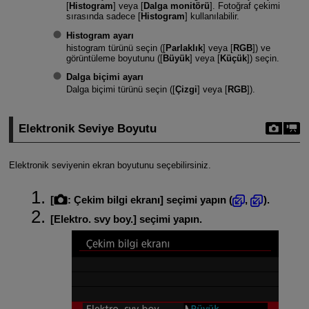
[
Histogram
] veya [
Dalga monitörü
]. Fotoğraf çekimi
sırasında sadece [
Histogram
] kullanılabilir.
Histogram ayarı
histogram türünü seçin ([
Parlaklık
] veya [
RGB
]) ve
görüntüleme boyutunu ([
Büyük
] veya [
Küçük
]) seçin.
Dalga biçimi ayarı
Dalga biçimi türünü seçin ([
Çizgi
] veya [
RGB
]).
Elektronik Seviye Boyutu
Elektronik seviyenin ekran boyutunu seçebilirsiniz.
[
:
Çekim bilgi ekranı
] seçimi yapın (
,
).
[
Elektro. svy boy.
] seçimi yapın.