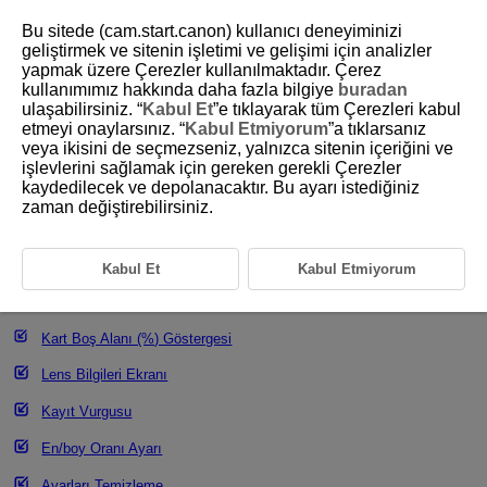
Bu sitede (cam.start.canon) kullanıcı deneyiminizi
geliştirmek ve sitenin işletimi ve gelişimi için analizler
yapmak üzere Çerezler kullanılmaktadır. Çerez
kullanımımız hakkında daha fazla bilgiye
buradan
D388-112
ulaşabilirsiniz. “
Kabul Et
”e tıklayarak tüm Çerezleri kabul
etmeyi onaylarsınız. “
Kabul Etmiyorum
”a tıklarsanız
Çekim Bilgileri Ekranı
veya ikisini de seçmezseniz, yalnızca sitenin içeriğini ve
işlevlerini sağlamak için gereken gerekli Çerezler
kaydedilecek ve depolanacaktır. Bu ayarı istediğiniz
Ekrandaki Bilgileri Özelleştirme
zaman değiştirebilirsiniz.
Kılavuz
Parlaklık Bilgileri
Kabul Et
Kabul Etmiyorum
Elektronik Seviye Boyutu
Kart Boş Alanı (%) Göstergesi
Lens Bilgileri Ekranı
Kayıt Vurgusu
En/boy Oranı Ayarı
Ayarları Temizleme