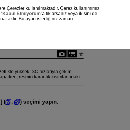
zere Çerezler kullanılmaktadır. Çerez kullanımımız
 “
Kabul Etmiyorum
”a tıklarsanız veya ikisini de
nacaktır. Bu ayarı istediğiniz zaman
özellikle yüksek ISO hızlarıyla çekim
aparken, resmin karanlık kısımlarındaki
.
] (
,
) seçimi yapın.