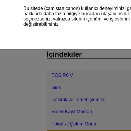
Bu sitede (cam.start.canon) kullanıcı deneyiminizi ge
hakkında daha fazla bilgiye
buradan
ulaşabilirsiniz.
seçmezseniz, yalnızca sitenin içeriğini ve işlevleri
değiştirebilirsiniz.
EOS R6 V
Çekim ve Kayıt
Yükse
D388-089
İçindekiler
EOS R6 V
Giriş
Hazırlık ve Temel İşlemler
Video Kayıt Modları
Fotoğraf Çekim Modu