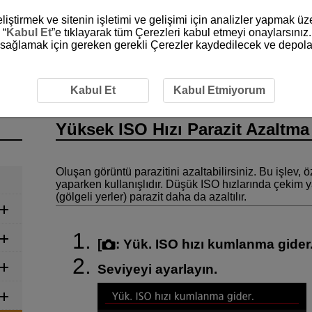
liştirmek ve sitenin işletimi ve gelişimi için analizler yapmak ü
 “
Kabul Et
”e tıklayarak tüm Çerezleri kabul etmeyi onaylarsınız.
ni sağlamak için gereken gerekli Çerezler kaydedilecek ve depola
k ISO Hızı Parazit Azaltma
Kabul Et
Kabul Etmiyorum
Yüksek ISO Hızı Parazit Azaltma
Oluşan görüntü parazitini azaltabilirsiniz. Bu işlev, 
yaparken kullanışlıdır. Düşük ISO hızlarında çekim y
(gölgeli yerler) parazit daha da azaltılır.
[
:
Yük. ISO hızı kumlanma gider
Seviyeyi ayarlayın.