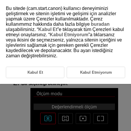
Bu sitede (cam.start.canon) kullanıcı deneyiminizi
geliştirmek ve sitenin işletimi ve gelişimi için analizler
yapmak üzere Çerezler kullanılmaktadır. Çerez
kullanımımız hakkında daha fazla bilgiye
buradan
D388-076
ulaşabilirsiniz. “
Kabul Et
”e tıklayarak tüm Çerezleri kabul
etmeyi onaylarsınız. “
Kabul Etmiyorum
”a tıklarsanız
Ölçüm Modu
veya ikisini de seçmezseniz, yalnızca sitenin içeriğini ve
işlevlerini sağlamak için gereken gerekli Çerezler
kaydedilecek ve depolanacaktır. Bu ayarı istediğiniz
Konu parlaklığının ölçülmesi için dört yöntem (ölçüm modu) mevcuttur.
Normal durumlarda değerlendirmeli ölçüm kullanmanız önerilir. Temel
zaman değiştirebilirsiniz.
Alan modlarında, otomatik olarak değerlendirmeli ölçüm ayarlanır.
Kabul Et
Kabul Etmiyorum
[
:
Ölçüm modu
] (
) seçimi yapın.
Bir seçeneği belirleyin.