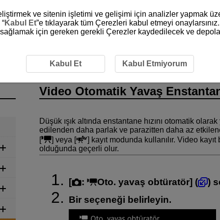
liştirmek ve sitenin işletimi ve gelişimi için analizler yapmak ü
 “
Kabul Et
”e tıklayarak tüm Çerezleri kabul etmeyi onaylarsınız.
ni sağlamak için gereken gerekli Çerezler kaydedilecek ve depola
o Otomatik Yavaş Enstantane
Kabul Et
Kabul Etmiyorum
Video Otomatik Yavaş Enstanta
Düşük ışık altında enstantane hızını otomatik olarak 
edilenden daha parlak ve parazitten daha az etkilene
[
] veya [
] kayıt modunda kullanılır. Video kayı
olduğunda geçerli olur.
[
:
Oto. yavaş obtüratör
] (
) 
Bir seçeneği belirleyin.