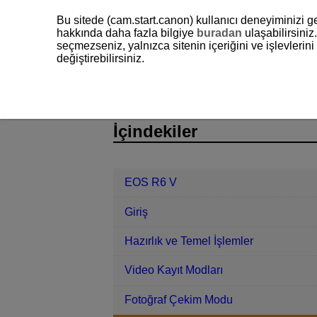
Bu sitede (cam.start.canon) kullanıcı deneyiminizi ge
hakkında daha fazla bilgiye
buradan
ulaşabilirsiniz.
seçmezseniz, yalnızca sitenin içeriğini ve işlevleri
değiştirebilirsiniz.
EOS R6 V
Çekim ve Kayıt
Vide
D388-074
İçindekiler
EOS R6 V
Giriş
Hazırlık ve Temel İşlemler
Video Kayıt Modları
Fotoğraf Çekim Modu