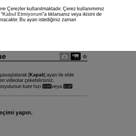
zere Çerezler kullanılmaktadır. Çerez kullanımımız
 “
Kabul Etmiyorum
”a tıklarsanız veya ikisini de
nacaktır. Bu ayarı istediğiniz zaman
ne
yavaşlatarak [
Kapalı
] ayarı ile elde
n videolar çekebilirsiniz.
t boyutunun kare hızı
veya
seçimi yapın.