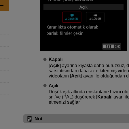
Kapalı
[
Açık
] ayarına kıyasla daha pürüzsüz, 
sarsıntısından daha az etkilenmiş video
videoların [
Açık
] ayarı ile olduğundan 
Açık
Düşük ışık altında enstantane hızını ot
sn.’ye (PAL) düşürerek [
Kapalı
] ayarı i
etmenizi sağlar.
Not