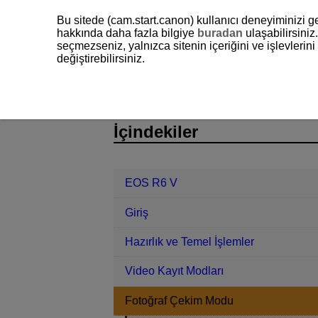
Bu sitede (cam.start.canon) kullanıcı deneyiminizi ge
hakkında daha fazla bilgiye
buradan
ulaşabilirsiniz.
seçmezseniz, yalnızca sitenin içeriğini ve işlevleri
değiştirebilirsiniz.
EOS R6 V
Fotoğraf Çekim Modu
D388-042
İçindekiler
EOS R6 V
Giriş
Hazırlık ve Temel İşlemler
Video Kayıt Modları
Fotoğraf Çekim Modu