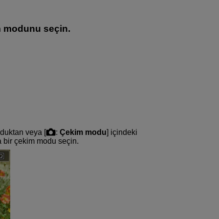
m modunu seçin.
nduktan veya [
:
Çekim modu
] içindeki
ra bir çekim modu seçin.