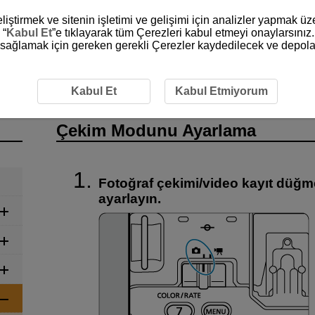
liştirmek ve sitenin işletimi ve gelişimi için analizler yapmak ü
 “
Kabul Et
”e tıklayarak tüm Çerezleri kabul etmeyi onaylarsınız.
ni sağlamak için gereken gerekli Çerezler kaydedilecek ve depola
Çekim Modunu Ayarlama
Kabul Et
Kabul Etmiyorum
Çekim Modunu Ayarlama
Fotoğraf çekimi/video kayıt düğm
ayarlayın.