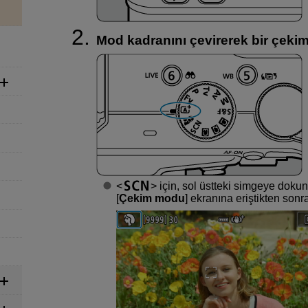
Mod kadranını çevirerek bir çeki
için, sol üstteki simgeye doku
[
Çekim modu
] ekranına eriştikten son