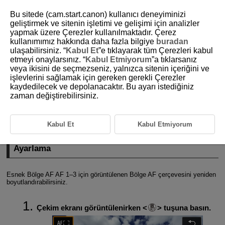
Bu sitede (cam.start.canon) kullanıcı deneyiminizi
geliştirmek ve sitenin işletimi ve gelişimi için analizler
yapmak üzere Çerezler kullanılmaktadır. Çerez
kullanımımız hakkında daha fazla bilgiye
buradan
D375-132
ulaşabilirsiniz. “
Kabul Et
”e tıklayarak tüm Çerezleri kabul
etmeyi onaylarsınız. “
Kabul Etmiyorum
”a tıklarsanız
Özelleştirme İşlemi
veya ikisini de seçmezseniz, yalnızca sitenin içeriğini ve
işlevlerini sağlamak için gereken gerekli Çerezler
kaydedilecek ve depolanacaktır. Bu ayarı istediğiniz
Bölge AF Çerçevesi Boyutunu Ayarlama
zaman değiştirebilirsiniz.
Bu bölümde, AF işlemini özelleştirme yöntemleri açıklanır. Ayrıca,
özelleştirilmiş ayarların bir kompozisyonu da kullanabilirsiniz.
Kabul Et
Kabul Etmiyorum
Bölge AF Çerçevesi Boyutunu
Ayarlama
Esnek Bölge AF AF 1–3 için görüntülenen Bölge AF çerçevesini yeniden
boyutlandırabilirsiniz.
Çekim ekranı görüntülenirken
tuşuna basın.