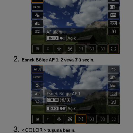
Esnek Bölge AF 1, 2 veya 3’ü seçin.
tuşuna basın.