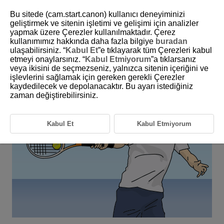
Bu sitede (cam.start.canon) kullanıcı deneyiminizi
geliştirmek ve sitenin işletimi ve gelişimi için analizler
yapmak üzere Çerezler kullanılmaktadır. Çerez
6-6 Ball Sports: Tennis
kullanımımız hakkında daha fazla bilgiye
buradan
ulaşabilirsiniz. “
Kabul Et
”e tıklayarak tüm Çerezleri kabul
etmeyi onaylarsınız. “
Kabul Etmiyorum
”a tıklarsanız
This setting is for tennis photography, where subjects move quickly
veya ikisini de seçmezseniz, yalnızca sitenin içeriğini ve
from side to side.
işlevlerini sağlamak için gereken gerekli Çerezler
kaydedilecek ve depolanacaktır. Bu ayarı istediğiniz
zaman değiştirebilirsiniz.
Kabul Et
Kabul Etmiyorum