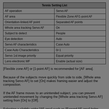
Tennis Setting List
AF operation
Servo AF
AF area
Flexible Zone AF/1-point AF
Orientation-linked AF point
Separated AF points
Whole area tracking Servo AF
On
Subject to detect
People
Eye detection
Auto
Servo AF characteristics
Case Auto
Case Auto Characteristics
0/-1
Servo 1st image priority
Equal priority
Lens electronic MF
Enable (actual size)
[Flexible zone AF] or [1-point AF] is recommended for [AF area].
Because of the subjects move quickly from side to side, [Whole area
tracking Servo AF] to set [On] makes framing easier and adjust the
composition.
If the AF frame moves to an unintended subject, you can prevent
unintended movement by changing the [Whole area tracking Servo AF]
setting from [On] to [Off].
Selecting a slightly wider [AF area] such as [Expand AF area] helps