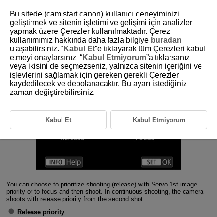
Bu sitede (cam.start.canon) kullanıcı deneyiminizi
geliştirmek ve sitenin işletimi ve gelişimi için analizler
yapmak üzere Çerezler kullanılmaktadır. Çerez
1-7 Servo 1st Image Priority
kullanımımız hakkında daha fazla bilgiye
buradan
ulaşabilirsiniz. “
Kabul Et
”e tıklayarak tüm Çerezleri kabul
etmeyi onaylarsınız. “
Kabul Etmiyorum
”a tıklarsanız
Configuring Servo 1st image priority actions
veya ikisini de seçmezseniz, yalnızca sitenin içeriğini ve
işlevlerini sağlamak için gereken gerekli Çerezler
kaydedilecek ve depolanacaktır. Bu ayarı istediğiniz
zaman değiştirebilirsiniz.
Kabul Et
Kabul Etmiyorum
You can choose to prioritize shooting (release) with Servo 1st image
priority or to focus and then shoot. In continuous shooting, the camera
shoots with release priority from the second shot.
Release priority