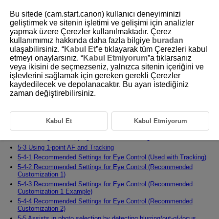
Bu sitede (cam.start.canon) kullanıcı deneyiminizi
geliştirmek ve sitenin işletimi ve gelişimi için analizler
yapmak üzere Çerezler kullanılmaktadır. Çerez
5 Combining Various Settings
kullanımımız hakkında daha fazla bilgiye
buradan
ulaşabilirsiniz. “
Kabul Et
”e tıklayarak tüm Çerezleri kabul
etmeyi onaylarsınız. “
Kabul Etmiyorum
”a tıklarsanız
This chapter covers combinations of various AF settings and how to
veya ikisini de seçmezseniz, yalnızca sitenin içeriğini ve
effectively use them in different shooting scenes.
işlevlerini sağlamak için gereken gerekli Çerezler
kaydedilecek ve depolanacaktır. Bu ayarı istediğiniz
5-1-1 Capturing a Single Subject from Among Moving Subjects
zaman değiştirebilirsiniz.
(Method A)
5-1-2 Capturing a Single Subject from Among Moving Subjects
(Method B)
5-1-3 Capturing a Single Subject from Among Moving Subjects
Kabul Et
Kabul Etmiyorum
(Method C)
5-2 Starting and Stopping Whole Area Tracking
5-3 Using 1-point AF and Tracking
5-4-1 Recommended Settings for Eye Control (Used with Tracking)
5-4-2 Recommended Settings for Eye Control (Recommended
Customization 1)
5-4-3 Recommended Settings for Eye Control (Recommended
Customization 1 Example)
5-4-4 Recommended Settings for Eye Control (Recommended
Customization 2)
5-5 Assists in photo selection by detecting blurring/out-of-focus