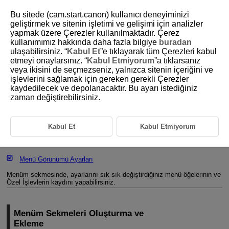
Bu sitede (cam.start.canon) kullanıcı deneyiminizi
geliştirmek ve sitenin işletimi ve gelişimi için analizler
yapmak üzere Çerezler kullanılmaktadır. Çerez
kullanımımız hakkında daha fazla bilgiye
buradan
D292-198
ulaşabilirsiniz. “
Kabul Et
”e tıklayarak tüm Çerezleri kabul
etmeyi onaylarsınız. “
Kabul Etmiyorum
”a tıklarsanız
Menüm Kaydı
veya ikisini de seçmezseniz, yalnızca sitenin içeriğini ve
işlevlerini sağlamak için gereken gerekli Çerezler
kaydedilecek ve depolanacaktır. Bu ayarı istediğiniz
Menüm Sekmeleri Oluşturma ve Ekleme
zaman değiştirebilirsiniz.
Menü Ögelerini Menüm Sekmesine Kaydetme
Menüm Sekmesi Ayarları
Kabul Et
Kabul Etmiyorum
Tüm Menüm Sekmelerini Silme/Tüm Öğeleri Silme
Menü Görünümü Ayarları
Menüm sekmesinde, ayarlarını sık sık değiştirdiğiniz menü öğelerinin ve
Özel İşlevlerin kaydını yapabilirsiniz.
Menüm Sekmeleri Oluşturma ve
Ekleme