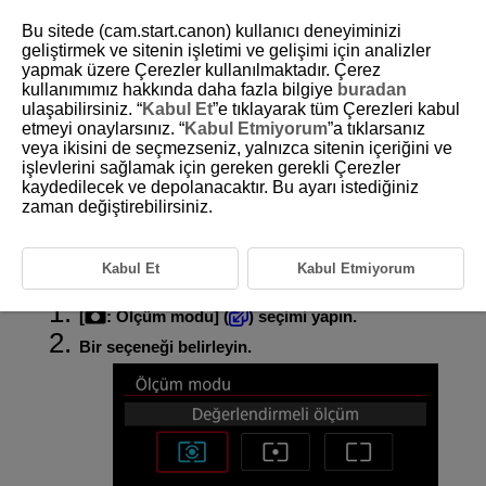
Bu sitede (cam.start.canon) kullanıcı deneyiminizi
geliştirmek ve sitenin işletimi ve gelişimi için analizler
yapmak üzere Çerezler kullanılmaktadır. Çerez
kullanımımız hakkında daha fazla bilgiye
buradan
D292-059
ulaşabilirsiniz. “
Kabul Et
”e tıklayarak tüm Çerezleri kabul
etmeyi onaylarsınız. “
Kabul Etmiyorum
”a tıklarsanız
Ölçüm Modu
veya ikisini de seçmezseniz, yalnızca sitenin içeriğini ve
işlevlerini sağlamak için gereken gerekli Çerezler
kaydedilecek ve depolanacaktır. Bu ayarı istediğiniz
Konunun parlaklığını ölçmek için yöntemler (ölçüm modları)
sağlanmıştır. Normal durumlarda değerlendirmeli ölçüm kullanmanız
zaman değiştirebilirsiniz.
önerilir. Değerlendirmeli ölçüm Temel Alan modlarında otomatik olarak
ayarlanır (
:
modu hariç; bu modda merkez ağırlık ortalamalı
ölçüm kullanılır).
Kabul Et
Kabul Etmiyorum
[
:
Ölçüm modu
] (
) seçimi yapın.
Bir seçeneği belirleyin.