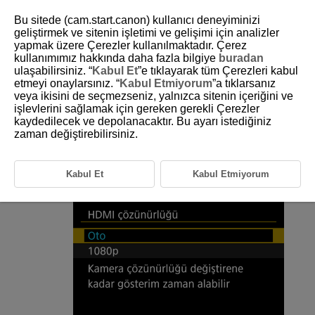
Bu sitede (cam.start.canon) kullanıcı deneyiminizi
geliştirmek ve sitenin işletimi ve gelişimi için analizler
yapmak üzere Çerezler kullanılmaktadır. Çerez
kullanımımız hakkında daha fazla bilgiye
buradan
D250-092
ulaşabilirsiniz. “
Kabul Et
”e tıklayarak tüm Çerezleri kabul
etmeyi onaylarsınız. “
Kabul Etmiyorum
”a tıklarsanız
HDMI Çözünürlüğü
veya ikisini de seçmezseniz, yalnızca sitenin içeriğini ve
işlevlerini sağlamak için gereken gerekli Çerezler
kaydedilecek ve depolanacaktır. Bu ayarı istediğiniz
Kamera bir HDMI kablosuyla bir televizyona veya harici kayıt cihazına
bağlandığında kullanılan görüntü çıkış çözünürlüğünü ayarlayın.
zaman değiştirebilirsiniz.
[
:
HDMI çözünürlüğü
] (
) seçimi yapın.
Kabul Et
Kabul Etmiyorum
Bir seçeneği belirleyin.