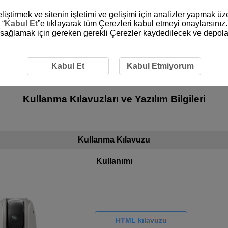
liştirmek ve sitenin işletimi ve gelişimi için analizler yapmak ü
 “
Kabul Et
”e tıklayarak tüm Çerezleri kabul etmeyi onaylarsınız.
ni sağlamak için gereken gerekli Çerezler kaydedilecek ve depola
Kabul Et
Kabul Etmiyorum
rShot PICK/PowerShot PX
kullanan müşterile
Kullanma Kılavuzları ve Yazılım Bilgileri
Kullanma Kılavuzu
Kullanımı
HTML kılavuzu