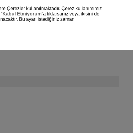
zere Çerezler kullanılmaktadır. Çerez kullanımımız
-- Bölge/Ülke Seçin --
Türkçe
 “
Kabul Etmiyorum
”a tıklarsanız veya ikisini de
nacaktır. Bu ayarı istediğiniz zaman
r için