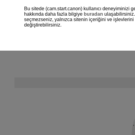
Bu sitede (cam.start.canon) kullanıcı deneyiminizi ge
hakkında daha fazla bilgiye
buradan
ulaşabilirsiniz.
seçmezseniz, yalnızca sitenin içeriğini ve işlevleri
değiştirebilirsiniz.
Powe