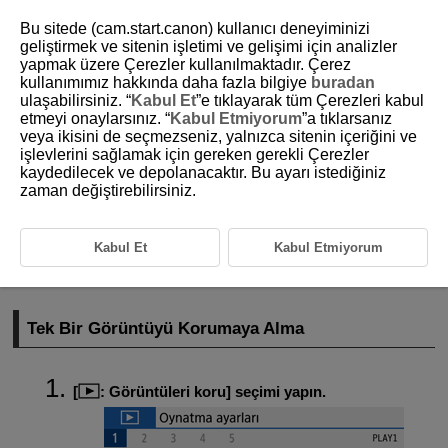
Bu sitede (cam.start.canon) kullanıcı deneyiminizi
geliştirmek ve sitenin işletimi ve gelişimi için analizler
yapmak üzere Çerezler kullanılmaktadır. Çerez
kullanımımız hakkında daha fazla bilgiye
buradan
D101-121
ulaşabilirsiniz. “
Kabul Et
”e tıklayarak tüm Çerezleri kabul
etmeyi onaylarsınız. “
Kabul Etmiyorum
”a tıklarsanız
Görüntüleri Korumaya Alma
veya ikisini de seçmezseniz, yalnızca sitenin içeriğini ve
işlevlerini sağlamak için gereken gerekli Çerezler
kaydedilecek ve depolanacaktır. Bu ayarı istediğiniz
Tek Bir Görüntüyü Korumaya Alma
zaman değiştirebilirsiniz.
Korumak İçin Görüntü Aralığı Belirleme
Klasördeki veya Karttaki Tüm Görüntüleri Korumaya Alma
Kabul Et
Kabul Etmiyorum
Önemli görüntülerin yanlışlıkla silinmesini engelleyebilirsiniz.
Tek Bir Görüntüyü Korumaya Alma
[
:
Görüntüleri koru
] seçimi yapın.