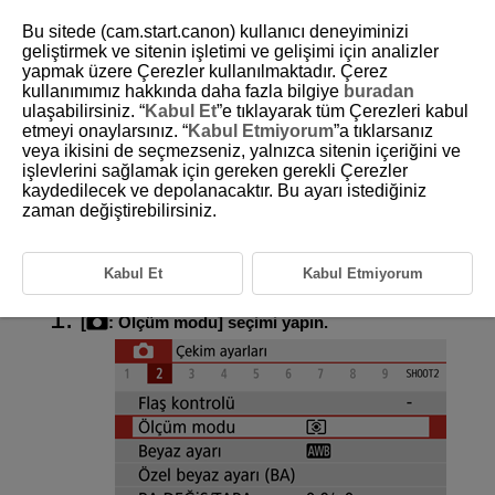
Bu sitede (cam.start.canon) kullanıcı deneyiminizi
geliştirmek ve sitenin işletimi ve gelişimi için analizler
yapmak üzere Çerezler kullanılmaktadır. Çerez
kullanımımız hakkında daha fazla bilgiye
buradan
D101-054
ulaşabilirsiniz. “
Kabul Et
”e tıklayarak tüm Çerezleri kabul
etmeyi onaylarsınız. “
Kabul Etmiyorum
”a tıklarsanız
Ölçüm Modu
veya ikisini de seçmezseniz, yalnızca sitenin içeriğini ve
işlevlerini sağlamak için gereken gerekli Çerezler
kaydedilecek ve depolanacaktır. Bu ayarı istediğiniz
Konu parlaklığının ölçülmesi için dört yöntem (ölçüm modu) mevcuttur.
Normal durumlarda değerlendirmeli ölçüm kullanmanız önerilir.
zaman değiştirebilirsiniz.
Değerlendirmeli ölçüm Temel Alan modlarında otomatik olarak ayarlanır
(
: modu hariç).
Bu modda merkez ağırlık ortalamalı ölçüm
kullanılır.
Kabul Et
Kabul Etmiyorum
[
:
Ölçüm modu
] seçimi yapın.