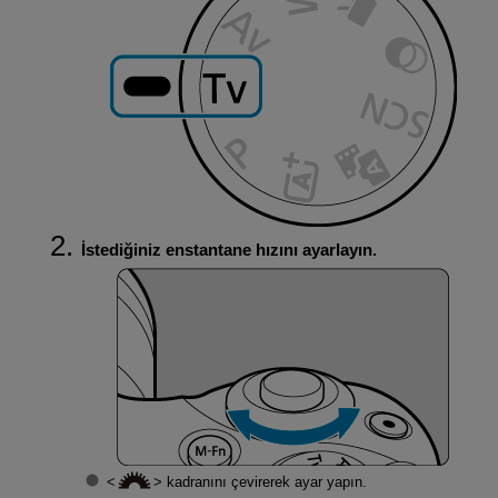
İstediğiniz enstantane hızını ayarlayın.
kadranını çevirerek ayar yapın.