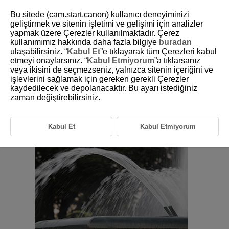
Bu sitede (cam.start.canon) kullanıcı deneyiminizi
geliştirmek ve sitenin işletimi ve gelişimi için analizler
yapmak üzere Çerezler kullanılmaktadır. Çerez
kullanımımız hakkında daha fazla bilgiye
buradan
D101-043
ulaşabilirsiniz. “
Kabul Et
”e tıklayarak tüm Çerezleri kabul
etmeyi onaylarsınız. “
Kabul Etmiyorum
”a tıklarsanız
Enstantane Öncelikli AE Modu (Tv)
veya ikisini de seçmezseniz, yalnızca sitenin içeriğini ve
işlevlerini sağlamak için gereken gerekli Çerezler
kaydedilecek ve depolanacaktır. Bu ayarı istediğiniz
Bu modda, enstantane hızını siz ayarlarsınız ve fotoğraf makinesi konu
parlaklığına uygun standart pozu elde etmek için diyafram değerini
zaman değiştirebilirsiniz.
otomatik olarak belirler. Hızlı bir enstantane hızı kullanıldığında, aksiyon
veya hareketli konu donar. Yavaş bir enstantane hızı, hareket hissi
vererek bir bulanıklaştırma efekti yaratır.
Kabul Et
Kabul Etmiyorum
Süre değeri anlamına gelir.