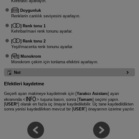
Kontrastı ayarlayın.
[
]
Doygunluk
Renklerin canlılık seviyesini ayarlayın.
[
]
Renk tonu 1
Kehribar/mavi renk tonunu ayarlar.
[
]
Renk tonu 2
Yeşil/macenta renk tonunu ayarlar.
[
]
Monokrom
Monokrom çekim için tonlama efektini ayarlayın.
Not
Efektleri kaydetme
Geçerli ayarı makineye kaydetmek için [
Yaratıcı Asistanı
] ayarı
ekranında
tuşuna basın, sonra [
Tamam
] seçimi yapın.
[
USER
*] olarak en fazla üç önayar kaydedilebilir. Üç tane kaydedildikten
*
sonra yenisi kaydedilirken mevcut bir [
USER
] önayarının üzerine yazılır.