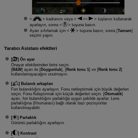
kadranını veya
tuşlarını kullanarak
ayarlayın, sonra
tuşuna basın.
Ayarı sıfırlamak için
tuşuna basın, sonra [
Tamam
]
seçimi yapın.
Yaratıcı Asistanı efektleri
[
]
Ön ayar
Önayar efektlerinden birini seçin.
[
B&W
] ayarı ile [
Doygunluk
], [
Renk tonu 1
] ve [
Renk tonu 2
]
kullanılamayacağını unutmayın.
[
]
Bulanık arkaplan
Fon bulanıklığını ayarlayın. Fonu netleştirmek için büyük değerleri
seçin. Fonu flulaştırmak için küçük değerleri seçin. [
Otomatik
]
ayarı, fon bulanıklığını parlaklığa uygun şekilde ayarlar. Lens
parlaklığına (f/numarası) bağlı olarak bazı pozisyonlar
kullanılmayabilir.
[
]
Parlaklık
Görüntü parlaklığını ayarlayın.
[
]
Kontrast