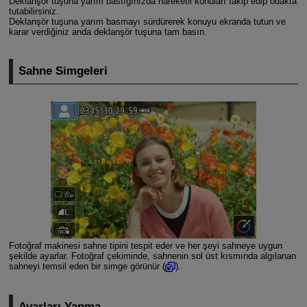
Deklanşör tuşuna yarım bastığınızda hareketli konuları takip edip odakta
tutabilirsiniz.
Deklanşör tuşuna yarım basmayı sürdürerek konuyu ekranda tutun ve
karar verdiğiniz anda deklanşör tuşuna tam basın.
Sahne Simgeleri
Fotoğraf makinesi sahne tipini tespit eder ve her şeyi sahneye uygun
şekilde ayarlar. Fotoğraf çekiminde, sahnenin sol üst kısmında algılanan
sahneyi temsil eden bir simge görünür (
).
Ayarları Yapma