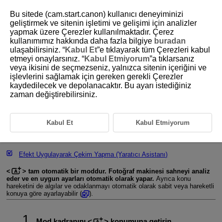
Bu sitede (cam.start.canon) kullanıcı deneyiminizi
geliştirmek ve sitenin işletimi ve gelişimi için analizler
yapmak üzere Çerezler kullanılmaktadır. Çerez
kullanımımız hakkında daha fazla bilgiye
buradan
D101-025
ulaşabilirsiniz. “
Kabul Et
”e tıklayarak tüm Çerezleri kabul
etmeyi onaylarsınız. “
Kabul Etmiyorum
”a tıklarsanız
Sahne Akıllı Otomatik
veya ikisini de seçmezseniz, yalnızca sitenin içeriğini ve
işlevlerini sağlamak için gereken gerekli Çerezler
kaydedilecek ve depolanacaktır. Bu ayarı istediğiniz
Çekim Kompozisyonunu Yeniden Oluşturma
zaman değiştirebilirsiniz.
Hareketli Konu Çekimi
Sahne Simgeleri
Kabul Et
Kabul Etmiyorum
Ayarları Yapma
Efekt Uygulayarak Çekim Yapma (Yaratıcı Asistanı)
tam otomatik bir moddur. Fotoğraf makinesi sahneyi analiz
eder ve en uygun ayarları otomatik olarak yapar.
Ayrıca konu
hareketini de algılar ve odaklanmayı otomatik olarak sabit veya hareketli
konuya göre ayarlayabilir (
).
Mod kadranını
konumuna getirin.