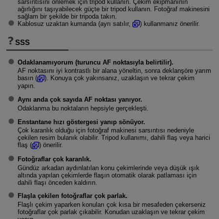
sarsıntısını önlemek için tripod kullanın. Çekim ekipmanının
ağırlığını taşıyabilecek güçte bir tripod kullanın. Fotoğraf makinesini
sağlam bir şekilde bir tripoda takın.
Kablosuz uzaktan kumanda (ayrı satılır,
) kullanmanız önerilir.
SSS
Odaklanamıyorum (turuncu AF noktasıyla belirtilir).
AF noktasını iyi kontrastlı bir alana yöneltin, sonra deklanşöre yarım
basın (
). Konuya çok yakınsanız, uzaklaşın ve tekrar çekim
yapın.
Aynı anda çok sayıda AF noktası yanıyor.
Odaklanma bu noktaların hepsiyle gerçekleşti.
Enstantane hızı göstergesi yanıp sönüyor.
Çok karanlık olduğu için fotoğraf makinesi sarsıntısı nedeniyle
çekilen resim bulanık olabilir. Tripod kullanımı, dahili flaş veya harici
flaş (
) önerilir.
Fotoğraflar çok karanlık.
Gündüz arkadan aydınlatılan konu çekimlerinde veya düşük ışık
altında yapılan çekimlerde flaşın otomatik olarak patlaması için
dahili flaşı önceden kaldırın.
Flaşla çekilen fotoğraflar çok parlak.
Flaşlı çekim yaparken konuları çok kısa bir mesafeden çekerseniz
fotoğraflar çok parlak çıkabilir. Konudan uzaklaşın ve tekrar çekim