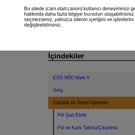
Bu sitede (cam.start.canon) kullanıcı deneyiminizi ge
hakkında daha fazla bilgiye
buradan
ulaşabilirsiniz.
seçmezseniz, yalnızca sitenin içeriğini ve işlevleri
değiştirebilirsiniz.
EOS M50 Mark II
Hazırlık ve Temel 
D101-023
İçindekiler
EOS M50 Mark II
Giriş
Hazırlık ve Temel İşlemler
Pili Şarj Etme
Pili ve Kartı Takma/Çıkartma