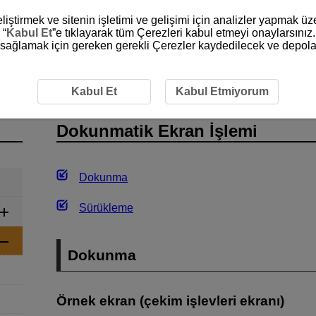
liştirmek ve sitenin işletimi ve gelişimi için analizler yapmak ü
 “
Kabul Et
”e tıklayarak tüm Çerezleri kabul etmeyi onaylarsınız.
ni sağlamak için gereken gerekli Çerezler kaydedilecek ve depola
İşlemler
Dokunmatik Ekran İşlemi
Kabul Et
Kabul Etmiyorum
Dokunmatik Ekran İşlemi
Dokunma
Sürükleme
Dokunma
Örnek ekran (çekim işlevleri ekranı)