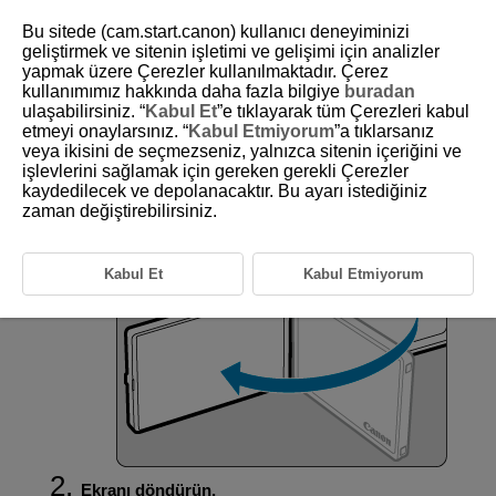
Bu sitede (cam.start.canon) kullanıcı deneyiminizi
geliştirmek ve sitenin işletimi ve gelişimi için analizler
yapmak üzere Çerezler kullanılmaktadır. Çerez
kullanımımız hakkında daha fazla bilgiye
buradan
D101-015
ulaşabilirsiniz. “
Kabul Et
”e tıklayarak tüm Çerezleri kabul
etmeyi onaylarsınız. “
Kabul Etmiyorum
”a tıklarsanız
Ekranı Kullanma
veya ikisini de seçmezseniz, yalnızca sitenin içeriğini ve
işlevlerini sağlamak için gereken gerekli Çerezler
kaydedilecek ve depolanacaktır. Bu ayarı istediğiniz
Ekran yönünü ve açısını değiştirebilirsiniz.
zaman değiştirebilirsiniz.
Ekranı çevirin.
Kabul Et
Kabul Etmiyorum
Ekranı döndürün.