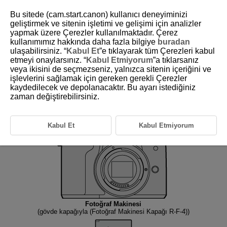
Bu sitede (cam.start.canon) kullanıcı deneyiminizi
geliştirmek ve sitenin işletimi ve gelişimi için analizler
yapmak üzere Çerezler kullanılmaktadır. Çerez
kullanımımız hakkında daha fazla bilgiye
buradan
D101-003
ulaşabilirsiniz. “
Kabul Et
”e tıklayarak tüm Çerezleri kabul
etmeyi onaylarsınız. “
Kabul Etmiyorum
”a tıklarsanız
Paketin İçindekiler
veya ikisini de seçmezseniz, yalnızca sitenin içeriğini ve
işlevlerini sağlamak için gereken gerekli Çerezler
kaydedilecek ve depolanacaktır. Bu ayarı istediğiniz
Kullanmaya başlamadan önce aşağıdaki ögelerin paketin içinde
bulunduğundan emin olun. Eksik bir parça varsa, bayiinizle bağlantıya
zaman değiştirebilirsiniz.
geçin.
Kabul Et
Kabul Etmiyorum
Fotoğraf Makinesi
(gövde kapağıyla (Fotoğraf Makinesi Kapağı R-F-4))