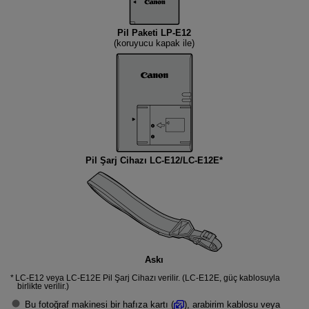
Pil Paketi
LP-E12
(koruyucu kapak ile)
Pil Şarj Cihazı
LC-E12
/
LC-E12E*
Askı
LC-E12
veya
LC-E12E
Pil Şarj Cihazı verilir. (
LC-E12E
, güç kablosuyla
birlikte verilir.)
Bu fotoğraf makinesi bir hafıza kartı (
), arabirim kablosu veya