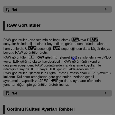
Not
RAW Görüntüler
RAW görüntüler karta seçiminize bağlı olarak
veya
dosyalar halinde dijital olarak kaydedilen, görüntü sensöründen alınan
ham verilerdir.
seçeneği,
seçeneğinden daha küçük dosya
boyutlu RAW görüntüler üretir.
RAW görüntüler [
:
RAW görüntü işleme
] (
) ile işlenebilir ve JPEG
veya HEIF görüntü olarak kaydedilebilir. RAW görüntünün kendisi
değişmeyeceğinden, RAW görüntülerden farklı işleme koşulları ile
istediğiniz sayıda JPEG veya HEIF görüntü elde edebilirsiniz.
RAW görüntüleri işlemek için Digital Photo Professional'ı (EOS yazılımı)
kullanın. Kullanım amaçlarına göre görüntüler üzerinde çeşitli
ayarlamalar yapabilir ve JPEG, HEIF ya da bu ayarların efektlerini
yansıtan diğer tipte görüntüler üretebilirsiniz.
Not
Görüntü Kalitesi Ayarları Rehberi