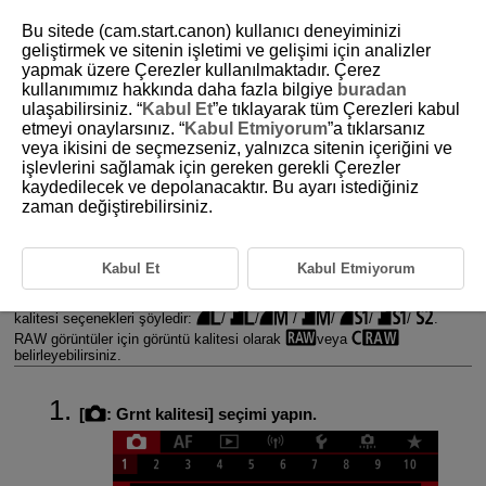
Bu sitede (cam.start.canon) kullanıcı deneyiminizi
geliştirmek ve sitenin işletimi ve gelişimi için analizler
yapmak üzere Çerezler kullanılmaktadır. Çerez
kullanımımız hakkında daha fazla bilgiye
buradan
D185-058
ulaşabilirsiniz. “
Kabul Et
”e tıklayarak tüm Çerezleri kabul
etmeyi onaylarsınız. “
Kabul Etmiyorum
”a tıklarsanız
Görüntü Kalitesi
veya ikisini de seçmezseniz, yalnızca sitenin içeriğini ve
işlevlerini sağlamak için gereken gerekli Çerezler
kaydedilecek ve depolanacaktır. Bu ayarı istediğiniz
RAW Görüntüler
zaman değiştirebilirsiniz.
Görüntü Kalitesi Ayarları Rehberi
Sürekli Çekimde Maksimum Seri Çekim Sayısı
Kabul Et
Kabul Etmiyorum
Piksel sayısını ve görüntü kalitesini seçebilirsiniz. JPEG/HEIF görüntü
kalitesi seçenekleri şöyledir:
/
/
/
/
/
/
.
RAW görüntüler için görüntü kalitesi olarak
veya
belirleyebilirsiniz.
[
:
Grnt kalitesi
] seçimi yapın.