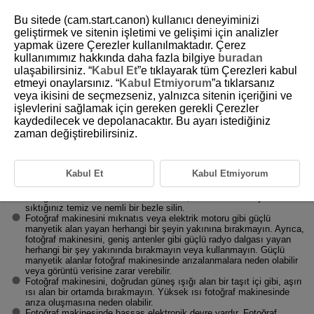
Bu sitede (cam.start.canon) kullanıcı deneyiminizi
geliştirmek ve sitenin işletimi ve gelişimi için analizler
yapmak üzere Çerezler kullanılmaktadır. Çerez
kullanımımız hakkında daha fazla bilgiye
buradan
D185-009
ulaşabilirsiniz. “
Kabul Et
”e tıklayarak tüm Çerezleri kabul
etmeyi onaylarsınız. “
Kabul Etmiyorum
”a tıklarsanız
Kullanım Önlemleri
veya ikisini de seçmezseniz, yalnızca sitenin içeriğini ve
işlevlerini sağlamak için gereken gerekli Çerezler
kaydedilecek ve depolanacaktır. Bu ayarı istediğiniz
Fotoğraf makinesi bakımı
zaman değiştirebilirsiniz.
Bu fotoğraf makinesi hassas bir alettir. Düşürmeyin veya fiziksel
darbeye maruz bırakmayın.
Fotoğraf makinesi sudan korumalı değildir ve su altında
Kabul Et
Kabul Etmiyorum
kullanılamaz. Makine ıslanırsa hemen bir Canon Hizmet Merkezi ile
bağlantıya geçin. Su damlacıklarını temiz ve kuru bir bezle silin.
Fotoğraf makinesi tuzlu ortamda kalırsa, tuz kalıntılarını iyice
sıktığınız temiz ve nemli bir bezle silin.
Fotoğraf makinesini mıknatıs veya elektrik motoru gibi güçlü
manyetik alan yayan herhangi bir şeyin yakınına bırakmayın. Ayrıca,
fotoğraf makinesini, geniş antenler gibi güçlü radyo dalgası yayan
herhangi bir şey yakınında bırakmayın veya kullanmayın. Güçlü
manyetik alanlar fotoğraf makinesinde arızalanmalara neden olabilir
veya görüntü verisine zarar verebilir.
Fotoğraf makinesini, doğrudan güneş ışığı alan bir taşıt içi gibi, aşırı
ısı alan bir ortamda bırakmayın. Yüksek ısı fotoğraf makinesinde
arıza oluşmasına neden olabilir.
Fotoğraf makinesinde hassas elektronik devre vardır. Fotoğraf