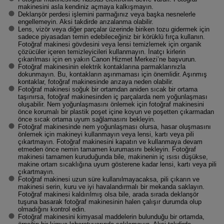
makinesini asla kendiniz açmaya kalkışmayın.
Deklanşör perdesi işlemini parmağınız veya başka nesnelerle
engellemeyin. Aksi takdirde arızalanma olabilir.
Lens, vizör veya diğer parçalar üzerinde biriken tozu gidermek için
sadece piyasadan temin edebileceğiniz bir körüklü fırça kullanın.
Fotoğraf makinesi gövdesini veya lensi temizlemek için organik
çözücüler içeren temizleyicileri kullanmayın. İnatçı kirlerin
çıkarılması için en yakın Canon Hizmet Merkezi’ne başvurun.
Fotoğraf makinesinin elektrik kontaklarına parmaklarınızla
dokunmayın. Bu, kontakların aşınmaması için önemlidir. Aşınmış
kontaklar, fotoğraf makinesinde arızaya neden olabilir.
Fotoğraf makinesi soğuk bir ortamdan aniden sıcak bir ortama
taşınırsa, fotoğraf makinesinden iç parçalarda nem yoğunlaşması
oluşabilir. Nem yoğunlaşmasını önlemek için fotoğraf makinesini
önce korumalı bir plastik poşet içine koyun ve poşetten çıkarmadan
önce sıcak ortama uyum sağlamasını bekleyin.
Fotoğraf makinesinde nem yoğunlaşması olursa, hasar oluşmasını
önlemek için makineyi kullanmayın veya lensi, kartı veya pili
çıkartmayın. Fotoğraf makinesini kapatın ve kullanmaya devam
etmeden önce nemin tamamen kurumasını bekleyin. Fotoğraf
makinesi tamamen kuruduğunda bile, makinenin iç ısısı düşükse,
makine ortam sıcaklığına uyum gösterene kadar lensi, kartı veya pili
çıkartmayın.
Fotoğraf makinesi uzun süre kullanılmayacaksa, pili çıkarın ve
makinesi serin, kuru ve iyi havalandırmalı bir mekanda saklayın.
Fotoğraf makinesi kaldırılmış olsa bile, arada sırada deklanşör
tuşuna basarak fotoğraf makinesinin halen çalışır durumda olup
olmadığını kontrol edin.
Fotoğraf makinesini kimyasal maddelerin bulunduğu bir ortamda,