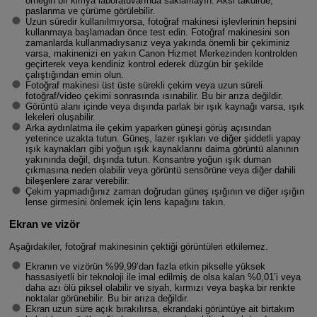
örneğin bir kimya laboratuvarında saklamayın. Aksi takdirde,
paslanma ve çürüme görülebilir.
Uzun süredir kullanılmıyorsa, fotoğraf makinesi işlevlerinin hepsini
kullanmaya başlamadan önce test edin. Fotoğraf makinesini son
zamanlarda kullanmadıysanız veya yakında önemli bir çekiminiz
varsa, makinenizi en yakın Canon Hizmet Merkezinden kontrolden
geçirterek veya kendiniz kontrol ederek düzgün bir şekilde
çalıştığından emin olun.
Fotoğraf makinesi üst üste sürekli çekim veya uzun süreli
fotoğraf/video çekimi sonrasında ısınabilir. Bu bir arıza değildir.
Görüntü alanı içinde veya dışında parlak bir ışık kaynağı varsa, ışık
lekeleri oluşabilir.
Arka aydınlatma ile çekim yaparken güneşi görüş açısından
yeterince uzakta tutun. Güneş, lazer ışıkları ve diğer şiddetli yapay
ışık kaynakları gibi yoğun ışık kaynaklarını daima görüntü alanının
yakınında değil, dışında tutun. Konsantre yoğun ışık duman
çıkmasına neden olabilir veya görüntü sensörüne veya diğer dahili
bileşenlere zarar verebilir.
Çekim yapmadığınız zaman doğrudan güneş ışığının ve diğer ışığın
lense girmesini önlemek için lens kapağını takın.
Ekran ve vizör
Aşağıdakiler, fotoğraf makinesinin çektiği görüntüleri etkilemez.
Ekranın ve vizörün %99,99’dan fazla etkin pikselle yüksek
hassasiyetli bir teknoloji ile imal edilmiş de olsa kalan %0,01’i veya
daha azı ölü piksel olabilir ve siyah, kırmızı veya başka bir renkte
noktalar görünebilir. Bu bir arıza değildir.
Ekran uzun süre açık bırakılırsa, ekrandaki görüntüye ait birtakım