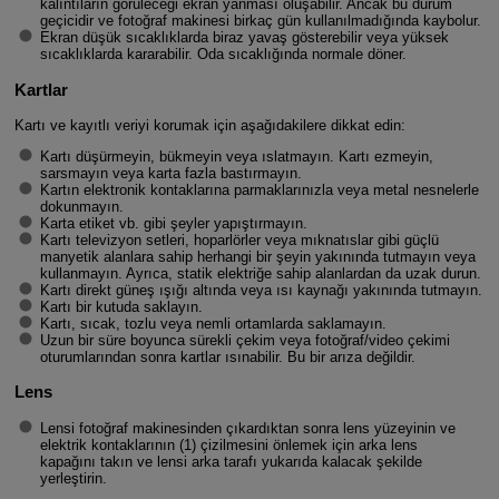
kalıntıların görüleceği ekran yanması oluşabilir. Ancak bu durum
geçicidir ve fotoğraf makinesi birkaç gün kullanılmadığında kaybolur.
Ekran düşük sıcaklıklarda biraz yavaş gösterebilir veya yüksek
sıcaklıklarda kararabilir. Oda sıcaklığında normale döner.
Kartlar
Kartı ve kayıtlı veriyi korumak için aşağıdakilere dikkat edin:
Kartı düşürmeyin, bükmeyin veya ıslatmayın. Kartı ezmeyin,
sarsmayın veya karta fazla bastırmayın.
Kartın elektronik kontaklarına parmaklarınızla veya metal nesnelerle
dokunmayın.
Karta etiket vb. gibi şeyler yapıştırmayın.
Kartı televizyon setleri, hoparlörler veya mıknatıslar gibi güçlü
manyetik alanlara sahip herhangi bir şeyin yakınında tutmayın veya
kullanmayın. Ayrıca, statik elektriğe sahip alanlardan da uzak durun.
Kartı direkt güneş ışığı altında veya ısı kaynağı yakınında tutmayın.
Kartı bir kutuda saklayın.
Kartı, sıcak, tozlu veya nemli ortamlarda saklamayın.
Uzun bir süre boyunca sürekli çekim veya fotoğraf/video çekimi
oturumlarından sonra kartlar ısınabilir. Bu bir arıza değildir.
Lens
Lensi fotoğraf makinesinden çıkardıktan sonra lens yüzeyinin ve
elektrik kontaklarının (1) çizilmesini önlemek için arka lens
kapağını takın ve lensi arka tarafı yukarıda kalacak şekilde
yerleştirin.