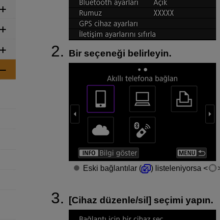
Bir seçeneği belirleyin.
Eski bağlantılar (
) listeleniyorsa
[
Cihaz düzenle/sil
] seçimi yapın.