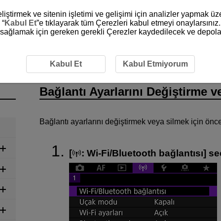
liştirmek ve sitenin işletimi ve gelişimi için analizler yapmak ü
 “
Kabul Et
”e tıklayarak tüm Çerezleri kabul etmeyi onaylarsınız.
ni sağlamak için gereken gerekli Çerezler kaydedilecek ve depola
lantı Ayarlarını Değiştirme veya Silme
Kabul Et
Kabul Etmiyorum
Bağlantı Ayarlarını Değiştirme v
Bağlantı ayarlarını değiştirmek veya silmek için önc
[
:
Wi-Fi/Bluetooth bağlantısı
] se