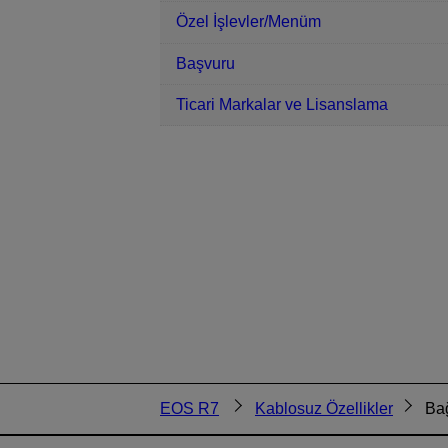
Özel İşlevler/Menüm
Başvuru
Ticari Markalar ve Lisanslama
EOS R7
Kablosuz Özellikler
Bağ