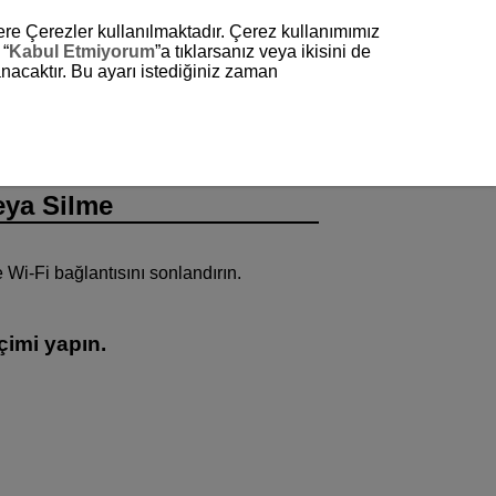
zere Çerezler kullanılmaktadır. Çerez kullanımımız
 “
Kabul Etmiyorum
”a tıklarsanız veya ikisini de
nacaktır. Bu ayarı istediğiniz zaman
eya Silme
e
Wi-Fi
bağlantısını sonlandırın.
çimi yapın.