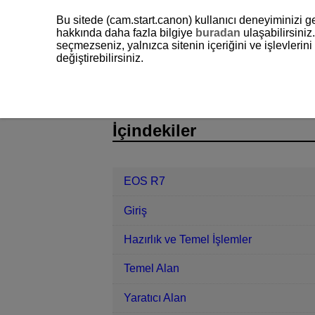
Bu sitede (cam.start.canon) kullanıcı deneyiminizi ge
hakkında daha fazla bilgiye
buradan
ulaşabilirsiniz.
seçmezseniz, yalnızca sitenin içeriğini ve işlevleri
değiştirebilirsiniz.
EOS R7
Kablosuz Özellikler
Bağ
D180-188
İçindekiler
EOS R7
Giriş
Hazırlık ve Temel İşlemler
Temel Alan
Yaratıcı Alan